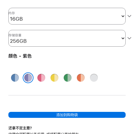
核
图
内存
形
处
理
存储容量
器)
以
颜色 - 紫色
及
千
兆
蓝
粉
黄
绿
橙
银
以
色
色
色
色
色
色
紫色
太
网
端
口
添加到购物袋
和
纳
还拿不定主意？
米