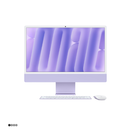
英
寸
iMac
Apple
M4
芯
片
(配
备
10
核
中
央
处
理
器
和
10