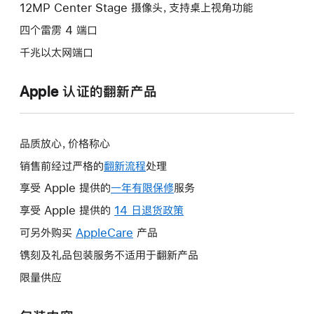
12MP Center Stage 摄像头，支持桌上视角功能
四个雷雳 4 端口
千兆以太网端口
Apple 认证的翻新产品
品质放心，价格称心
销售前经过严格的
翻新流程
处理
享受 Apple 提供的
一年有限保修
此
服务
操
享受 Apple 提供的
14 日退货政策
此
作
操
可另外购买
AppleCare
此
产品
将
作
操
镌刻及礼品包装服务不适用于翻新产品
打
将
作
开
限量供应
打
将
新
开
打
的