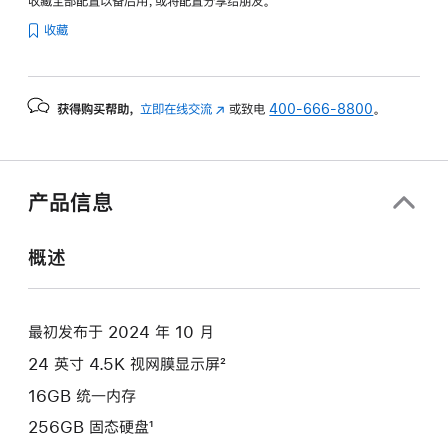
收藏全部配置以备后用，或将配置分享给朋友。
纹
收藏
理
玻
璃
获得购买帮助，
立即在线交流
(在
或致电
400-666-8800
。
面
新
板
窗
-
口
紫
中
产品信息
色
打
开)
purple
概述
256gb
的
分
最初发布于 2024 年 10 月
期
24 英寸 4.5K 视网膜显示屏²
付
款
16GB 统一内存
选
256GB 固态硬盘¹
项)