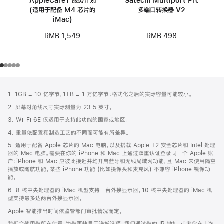
AppleCare+ 服务计划
Satechi Multiport Pro
(适用于配备 M4 芯片的
多端口转换器 V2
iMac)
RMB 498
RMB 1,549
网
脚
1. 1GB = 10 亿字节，1TB = 1 万亿字节；格式化之后的实际容量可能较小。
注
页
2. 屏幕对角线尺寸实际测量为 23.5 英寸。
页
3. Wi-Fi 6E 仅适用于支持此功能的国家或地区。
脚
4. 重量依配置和制造工艺的不同而可能有所差异。
5. 适用于配备 Apple 芯片的 Mac 电脑，以及搭载 Apple T2 安全芯片和 Intel 处理
器的 Mac 电脑。需要在你的 iPhone 和 Mac 上通过双重认证登录同一个 Apple 账
户；iPhone 和 Mac 应彼此接近并均开启蓝牙和无线局域网功能，且 Mac 未使用隔空
播放或随航功能。某些 iPhone 功能 (比如摄像头和麦克风) 不兼容 iPhone 镜像功
能。
6. 8 核中央处理器的 iMac 机型支持一台外接显示器。10 核中央处理器的 iMac 机
型支持最多达两台外接显示器。
Apple 智能推出时间依监管部门审批情况而定。