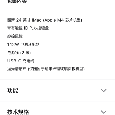
包装内容
新
开
窗
的
新
口。
窗
的
口。
翻新 24 英寸 iMac (Apple M4 芯片机型)
窗
口。
带有触控 ID 的妙控键盘
妙控鼠标
143W 电源适配器
电源线 (2 米)
USB-C 充电线
抛光清洁布 (仅随附于纳米纹理玻璃面板机型)
功能
技术规格