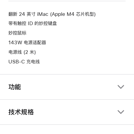
新
口。
窗
的
口。
翻新 24 英寸 iMac (Apple M4 芯片机型)
窗
口。
带有触控 ID 的妙控键盘
妙控鼠标
143W 电源适配器
电源线 (2 米)
USB-C 充电线
功能
技术规格