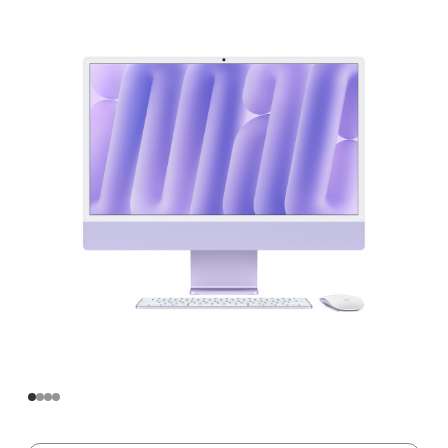
寸
iMac
Apple
M4
芯
片
(配
备
10
核
中
央
处
理
器
和
10
核