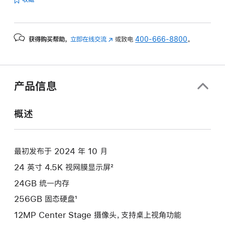
的
分
期
获得购买帮助，
立即在线交流
(在
或致电
400-666-8800
。
付
新
款
窗
选
口
项)
中
产品信息
打
开)
概述
最初发布于 2024 年 10 月
24 英寸 4.5K 视网膜显示屏²
24GB 统一内存
256GB 固态硬盘¹
12MP Center Stage 摄像头，支持桌上视角功能