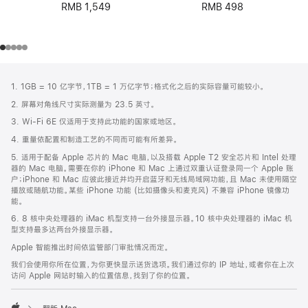
RMB 498
RMB 1,549
网
脚
1. 1GB = 10 亿字节，1TB = 1 万亿字节；格式化之后的实际容量可能较小。
注
页
2. 屏幕对角线尺寸实际测量为 23.5 英寸。
页
3. Wi-Fi 6E 仅适用于支持此功能的国家或地区。
脚
4. 重量依配置和制造工艺的不同而可能有所差异。
5. 适用于配备 Apple 芯片的 Mac 电脑，以及搭载 Apple T2 安全芯片和 Intel 处理
器的 Mac 电脑。需要在你的 iPhone 和 Mac 上通过双重认证登录同一个 Apple 账
户；iPhone 和 Mac 应彼此接近并均开启蓝牙和无线局域网功能，且 Mac 未使用隔空
播放或随航功能。某些 iPhone 功能 (比如摄像头和麦克风) 不兼容 iPhone 镜像功
能。
6. 8 核中央处理器的 iMac 机型支持一台外接显示器。10 核中央处理器的 iMac 机
型支持最多达两台外接显示器。
Apple 智能推出时间依监管部门审批情况而定。
我们会使用你所在位置，为你更快显示送货选项。我们通过你的 IP 地址，或者你在上次
访问 Apple 网站时输入的位置信息，找到了你的位置。