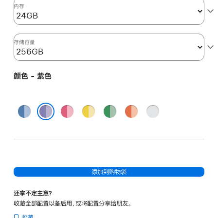
图
内存
形
处
理
存储容量
器)
和
颜色 - 紫色
千
兆
以
蓝
粉
黄
绿
橙
银
太
色
色
色
色
色
色
紫色
网
端
口
-
添加到购物袋
紫
色
还拿不定主意？
purple
收藏全部配置以备后用，或将配置分享给朋友。
256gb
收藏