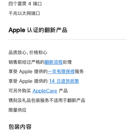
四个雷雳 4 端口
千兆以太网端口
Apple 认证的翻新产品
品质放心，价格称心
销售前经过严格的
翻新流程
处理
享受 Apple 提供的
一年有限保修
此
服务
操
享受 Apple 提供的
14 日退货政策
此
作
操
可另外购买
AppleCare
此
产品
将
作
操
镌刻及礼品包装服务不适用于翻新产品
打
将
作
开
限量供应
打
将
新
开
打
的
包装内容
新
开
窗
的