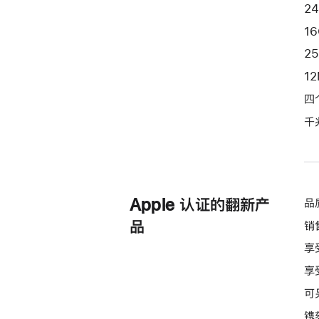
端
2
口
1
和
2
纳
1
米
纹
四
理
千
玻
璃
面
板
Apple 认证的翻新产
品
-
粉
品
销
色
享
pink
享
256gb
的
可
分
镌