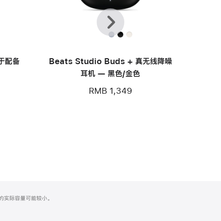
上
下
一
一
个
个
用于配备
Beats Studio Buds + 真无线降噪
耳机 — 黑色/金色
RMB 1,349
化之后的实际容量可能较小。