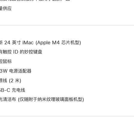
将
作
开
量供应
打
将
新
开
打
的
新
开
窗
的
新
口。
窗
的
 24 英寸 iMac (Apple M4 芯片机型)
口。
窗
有触控 ID 的妙控键盘
口。
控鼠标
43W 电源适配器
线 (2 米)
SB-C 充电线
光清洁布 (仅随附于纳米纹理玻璃面板机型)