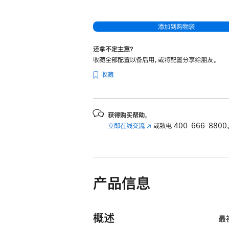
处
理
添加到购物袋
器
和
还拿不定主意？
10
收藏全部配置以备后用，或将配置分享给朋友。
核
收藏
图
形
处
获得购买帮助，
理
立即在线交流
(在
或致电
400-666-8800
器)
新
以
窗
及
口
中
千
产品信息
打
兆
开)
以
太
概述
最
网