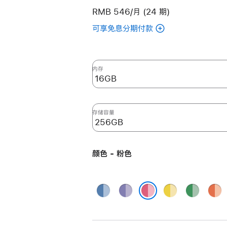
RMB 546/月 (24 期)
可享免息分期付款
(翻
新
24
英
内存
寸
iMac
Apple
存储容量
M4
芯
片
颜色 - 粉色
(配
备
10
蓝
紫
黄
绿
橙
核
色
色
色
色
色
粉色
中
央