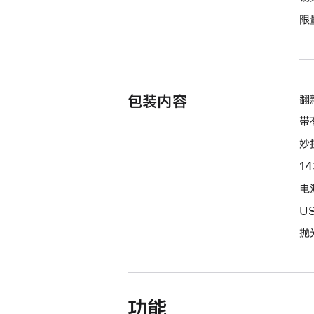
期
限
付
款
选
项)
包装内容
翻新
带
妙
1
电源
U
抛
功能