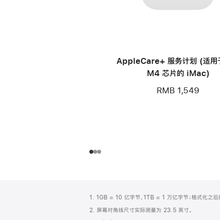
AppleCare+ 服务计划 (适
M4 芯片的 iMac)
RMB 1,549
网
脚
1. 1GB = 10 亿字节，1TB = 1 万亿字节；格式
注
页
2. 屏幕对角线尺寸实际测量为 23.5 英寸。
页