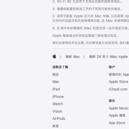
3. Wi-Fi 6E 仅适用于支持此功能的国家或地区。
脚
4. 重量依配置和制造工艺的不同而可能有所差异。
5. 适用于配备 Apple 芯片的 Mac 电脑，以及搭载 Ap
近并均开启蓝牙和无线局域网功能，且 Mac 未使用隔空播放
6. 8 核中央处理器的 iMac 机型支持一台外接显示器
Apple 智能推出时间依监管部门审批情况而定。
我们会使用你所在位置，为你更快显示送货选项。我们通过你
翻新 Mac
翻新 24 英寸 iMac Ap
Apple
选购及了解
账户
商店
管理你的 App
Mac
Apple Stor
iPad
iCloud.com
iPhone
娱乐
Watch
Apple Music
Vision
Apple 播客
AirPods
App Store
家居