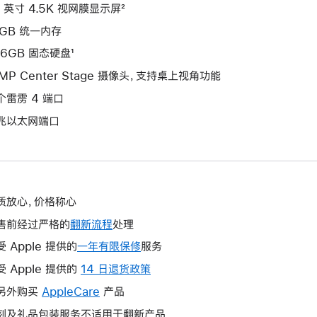
4 英寸 4.5K 视网膜显示屏²
6GB 统一内存
56GB 固态硬盘¹
2MP Center Stage 摄像头，支持桌上视角功能
个雷雳 4 端口
兆以太网端口
质放心，价格称心
售前经过严格的
翻新流程
处理
受 Apple 提供的
一年有限保修
此
服务
操
受 Apple 提供的
14 日退货政策
此
作
操
另外购买
AppleCare
此
产品
将
作
操
刻及礼品包装服务不适用于翻新产品
打