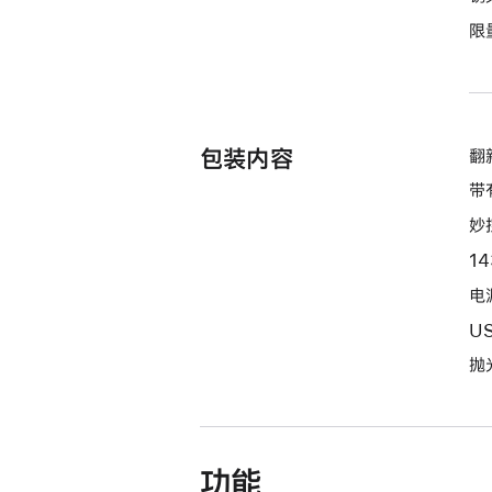
期
限
付
款
选
项)
包装内容
翻新
带
妙
1
电源
U
抛
功能