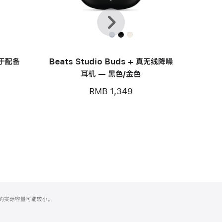
上
下
一
一
个
个
用于配备
Beats Studio Buds + 真无线降噪
耳机 — 黑色/金色
RMB 1,349
化之后的实际容量可能较小。