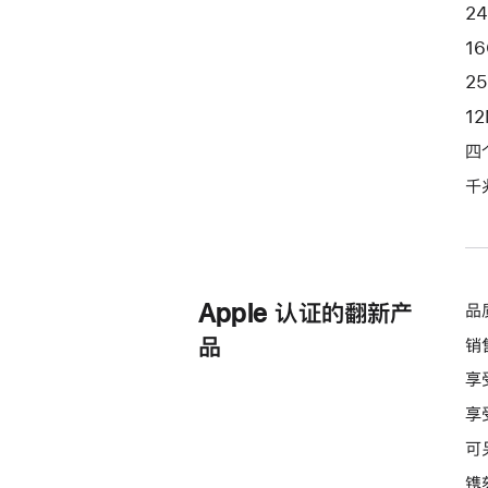
端
2
口
1
和
2
纳
1
米
纹
四
理
千
玻
璃
面
板
Apple 认证的翻新产
品
-
粉
品
销
色
享
pink
享
256gb
的
可
分
镌