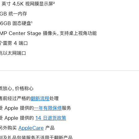
4 英寸 4.5K 视网膜显示屏²
6GB 统一内存
56GB 固态硬盘¹
2MP Center Stage 摄像头，支持桌上视角功能
个雷雳 4 端口
兆以太网端口
质放心，价格称心
售前经过严格的
翻新流程
处理
受 Apple 提供的
一年有限保修
此
服务
操
受 Apple 提供的
14 日退货政策
此
作
操
另外购买
AppleCare
此
产品
将
作
操
刻及礼品包装服务不适用于翻新产品
打