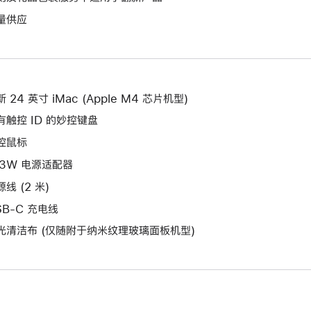
将
作
开
量供应
打
将
新
开
打
的
新
开
窗
的
新
口。
窗
的
 24 英寸 iMac (Apple M4 芯片机型)
口。
窗
有触控 ID 的妙控键盘
口。
控鼠标
43W 电源适配器
线 (2 米)
SB-C 充电线
光清洁布 (仅随附于纳米纹理玻璃面板机型)