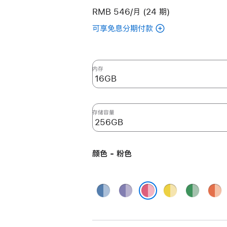
RMB 546/月 (24 期)
可享免息分期付款
(翻
新
24
英
内存
寸
iMac
Apple
存储容量
M4
芯
片
颜色 - 粉色
(配
备
10
蓝
紫
黄
绿
橙
核
色
色
色
色
色
粉色
中
央