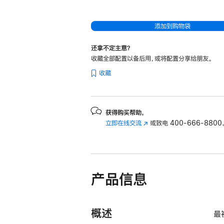
处
理
添加到购物袋
器
和
还拿不定主意？
10
收藏全部配置以备后用，或将配置分享给朋友。
核
收藏
图
形
处
获得购买帮助，
理
立即在线交流
(在
或致电
400-666-8800
器)
新
以
窗
及
口
中
千
产品信息
打
兆
开)
以
太
概述
最
网