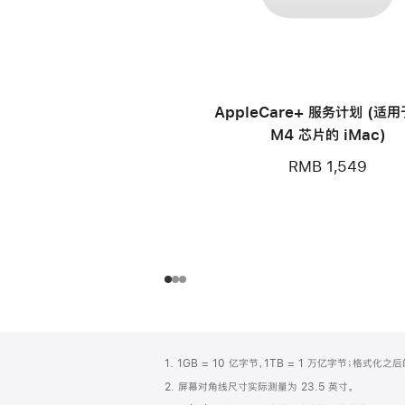
AppleCare+ 服务计划 (适
M4 芯片的 iMac)
RMB 1,549
网
脚
1. 1GB = 10 亿字节，1TB = 1 万亿字节；格式
注
页
2. 屏幕对角线尺寸实际测量为 23.5 英寸。
页