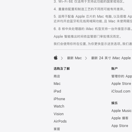
3. Wi-Fi 6E 仅适用于支持此功能的国家或地区。
脚
4. 重量依配置和制造工艺的不同而可能有所差异。
5. 适用于配备 Apple 芯片的 Mac 电脑，以及搭载 Ap
近并均开启蓝牙和无线局域网功能，且 Mac 未使用隔空播放
6. 8 核中央处理器的 iMac 机型支持一台外接显示器
Apple 智能推出时间依监管部门审批情况而定。
我们会使用你所在位置，为你更快显示送货选项。我们通过你
翻新 Mac
翻新 24 英寸 iMac Ap
Apple
选购及了解
账户
商店
管理你的 App
Mac
Apple Stor
iPad
iCloud.com
iPhone
娱乐
Watch
Apple Music
Vision
Apple 播客
AirPods
App Store
家居