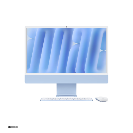
英
寸
iMac
Apple
M4
芯
片
(配
备
10
核
中
央
处
理
器
和
10