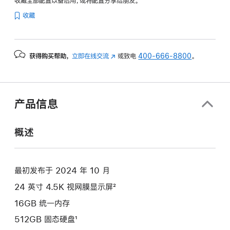
收藏全部配置以备后用，或将配置分享给朋友。
纹
收藏
理
玻
璃
获得购买帮助，
立即在线交流
(在
或致电
400-666-8800
。
面
新
板
窗
-
口
蓝
中
产品信息
色
打
开)
blue
概述
512gb
的
分
最初发布于 2024 年 10 月
期
24 英寸 4.5K 视网膜显示屏²
付
款
16GB 统一内存
选
512GB 固态硬盘¹
项)