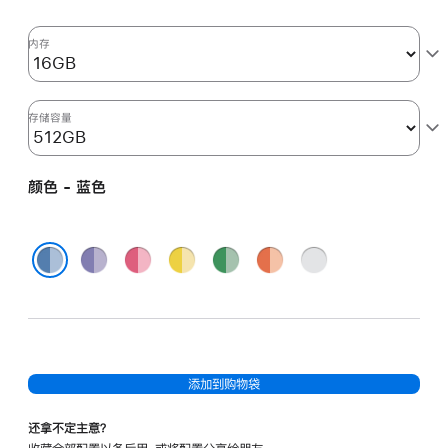
核
图
内存
形
处
理
存储容量
器)
以
颜色 - 蓝色
及
千
兆
紫
粉
黄
绿
橙
银
以
色
色
色
色
色
色
蓝色
太
网
端
口
添加到购物袋
和
纳
还拿不定主意？
米