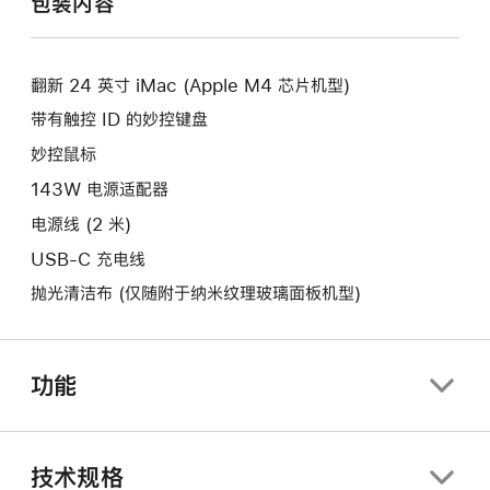
包装内容
新
开
窗
的
新
口。
窗
的
口。
翻新 24 英寸 iMac (Apple M4 芯片机型)
窗
口。
带有触控 ID 的妙控键盘
妙控鼠标
143W 电源适配器
电源线 (2 米)
USB-C 充电线
抛光清洁布 (仅随附于纳米纹理玻璃面板机型)
功能
技术规格