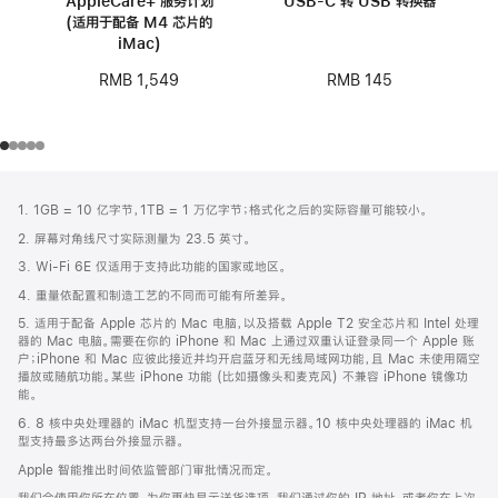
AppleCare+ 服务计划
USB-C 转 USB 转换器
(适用于配备 M4 芯片的
iMac)
RMB 145
RMB 1,549
网
脚
1. 1GB = 10 亿字节，1TB = 1 万亿字节；格式化之后的实际容量可能较小。
注
页
2. 屏幕对角线尺寸实际测量为 23.5 英寸。
页
3. Wi-Fi 6E 仅适用于支持此功能的国家或地区。
脚
4. 重量依配置和制造工艺的不同而可能有所差异。
5. 适用于配备 Apple 芯片的 Mac 电脑，以及搭载 Apple T2 安全芯片和 Intel 处理
器的 Mac 电脑。需要在你的 iPhone 和 Mac 上通过双重认证登录同一个 Apple 账
户；iPhone 和 Mac 应彼此接近并均开启蓝牙和无线局域网功能，且 Mac 未使用隔空
播放或随航功能。某些 iPhone 功能 (比如摄像头和麦克风) 不兼容 iPhone 镜像功
能。
6. 8 核中央处理器的 iMac 机型支持一台外接显示器。10 核中央处理器的 iMac 机
型支持最多达两台外接显示器。
Apple 智能推出时间依监管部门审批情况而定。