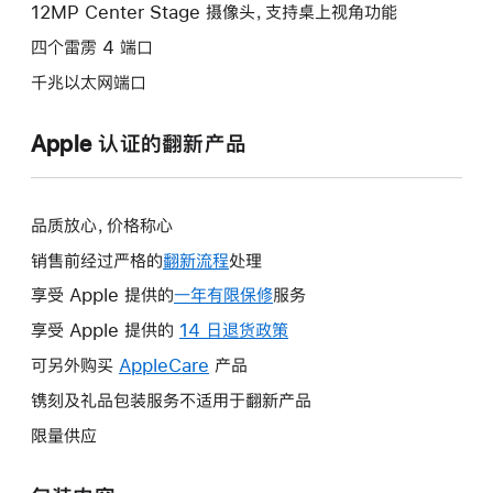
12MP Center Stage 摄像头，支持桌上视角功能
四个雷雳 4 端口
千兆以太网端口
Apple 认证的翻新产品
品质放心，价格称心
销售前经过严格的
翻新流程
处理
享受 Apple 提供的
一年有限保修
此
服务
操
享受 Apple 提供的
14 日退货政策
此
作
操
可另外购买
AppleCare
此
产品
将
作
操
镌刻及礼品包装服务不适用于翻新产品
打
将
作
开
限量供应
打
将
新
开
打
的