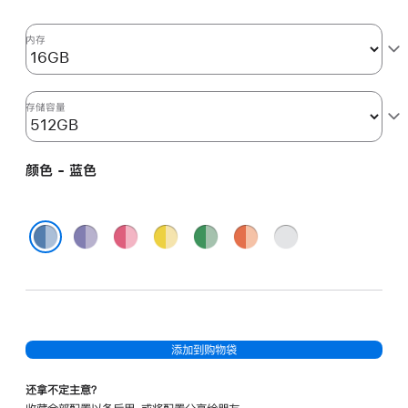
核
图
内存
形
处
理
存储容量
器)
以
颜色 - 蓝色
及
千
兆
紫
粉
黄
绿
橙
银
以
色
色
色
色
色
色
蓝色
太
网
端
口
添加到购物袋
和
纳
还拿不定主意？
米