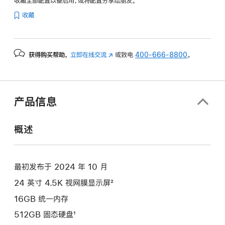
收藏全部配置以备后用，或将配置分享给朋友。
纹
收藏
理
玻
璃
获得购买帮助，
立即在线交流
(在
或致电
400-666-8800
。
面
新
板
窗
-
口
蓝
中
产品信息
色
打
开)
blue
概述
512gb
的
分
最初发布于 2024 年 10 月
期
24 英寸 4.5K 视网膜显示屏²
付
款
16GB 统一内存
选
512GB 固态硬盘¹
项)