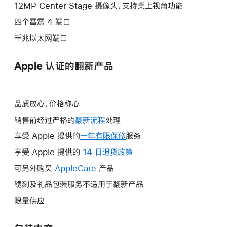
12MP Center Stage 摄像头，支持桌上视角功能
四个雷雳 4 端口
千兆以太网端口
Apple 认证的翻新产品
品质放心，价格称心
销售前经过严格的
翻新流程
处理
享受 Apple 提供的
一年有限保修
此
服务
操
享受 Apple 提供的
14 日退货政策
此
作
操
可另外购买
AppleCare
此
产品
将
作
操
镌刻及礼品包装服务不适用于翻新产品
打
将
作
开
限量供应
打
将
新
开
打
的