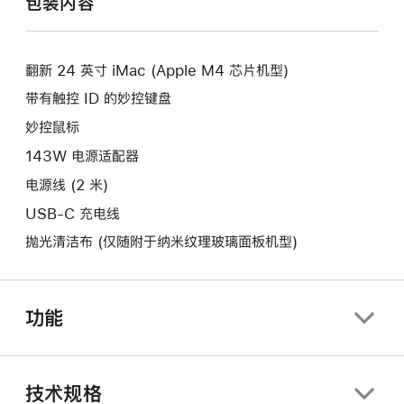
包装内容
新
开
窗
的
新
口。
窗
的
口。
翻新 24 英寸 iMac (Apple M4 芯片机型)
窗
口。
带有触控 ID 的妙控键盘
妙控鼠标
143W 电源适配器
电源线 (2 米)
USB-C 充电线
抛光清洁布 (仅随附于纳米纹理玻璃面板机型)
功能
技术规格