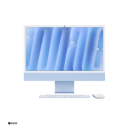
英
寸
iMac
Apple
M4
芯
片
(配
备
10
核
中
央
处
理
器
和
10