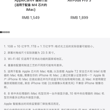
AppleCare+ 服务计划
AirPods Pro 3
(适用于配备 M4 芯片的
iMac)
RMB 1,899
RMB 1,549
网
脚
1. 1GB = 10 亿字节，1TB = 1 万亿字节；格式化之后的实际容量可能较小。
注
页
2. 屏幕对角线尺寸实际测量为 23.5 英寸。
页
3. Wi-Fi 6E 仅适用于支持此功能的国家或地区。
脚
4. 重量依配置和制造工艺的不同而可能有所差异。
5. 适用于配备 Apple 芯片的 Mac 电脑，以及搭载 Apple T2 安全芯片和 Intel 处理
器的 Mac 电脑。需要在你的 iPhone 和 Mac 上通过双重认证登录同一个 Apple 账
户；iPhone 和 Mac 应彼此接近并均开启蓝牙和无线局域网功能，且 Mac 未使用隔空
播放或随航功能。某些 iPhone 功能 (比如摄像头和麦克风) 不兼容 iPhone 镜像功
能。
6. 8 核中央处理器的 iMac 机型支持一台外接显示器。10 核中央处理器的 iMac 机
型支持最多达两台外接显示器。
Apple 智能推出时间依监管部门审批情况而定。