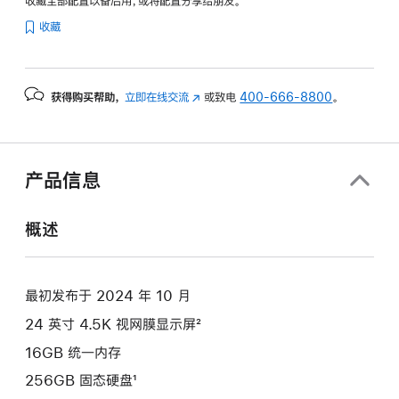
收藏全部配置以备后用，或将配置分享给朋友。
纹
收藏
理
玻
璃
获得购买帮助，
立即在线交流
(在
或致电
400-666-8800
。
面
新
板
窗
-
口
蓝
中
产品信息
色
打
开)
blue
概述
256gb
的
分
最初发布于 2024 年 10 月
期
24 英寸 4.5K 视网膜显示屏²
付
款
16GB 统一内存
选
256GB 固态硬盘¹
项)