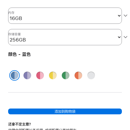
核
图
内存
形
处
理
存储容量
器)
以
颜色 - 蓝色
及
千
兆
紫
粉
黄
绿
橙
银
以
色
色
色
色
色
色
蓝色
太
网
端
口
添加到购物袋
和
纳
还拿不定主意？
米