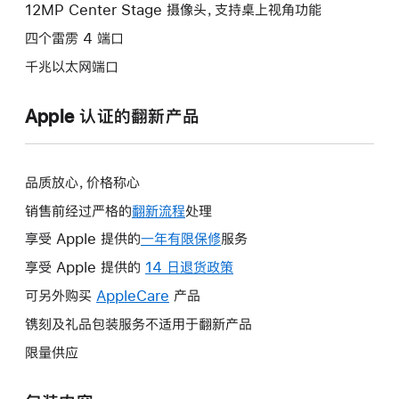
12MP Center Stage 摄像头，支持桌上视角功能
四个雷雳 4 端口
千兆以太网端口
Apple 认证的翻新产品
品质放心，价格称心
销售前经过严格的
翻新流程
处理
享受 Apple 提供的
一年有限保修
此
服务
操
享受 Apple 提供的
14 日退货政策
此
作
操
可另外购买
AppleCare
此
产品
将
作
操
镌刻及礼品包装服务不适用于翻新产品
打
将
作
开
限量供应
打
将
新
开
打
的