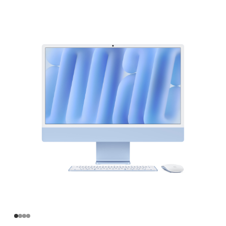
英
寸
iMac
Apple
M4
芯
片
(配
备
10
核
中
央
处
理
器
和
10