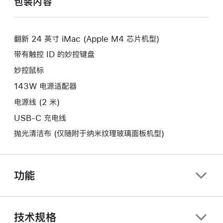
包装内容
新
开
窗
的
新
口。
窗
的
口。
翻新 24 英寸 iMac (Apple M4 芯片机型)
窗
口。
带有触控 ID 的妙控键盘
妙控鼠标
143W 电源适配器
电源线 (2 米)
USB-C 充电线
抛光清洁布 (仅随附于纳米纹理玻璃面板机型)
功能
技术规格