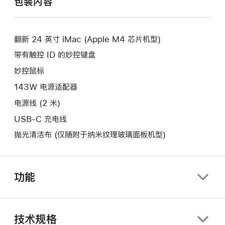
包装内容
新
开
窗
的
新
口。
窗
的
口。
翻新 24 英寸 iMac (Apple M4 芯片机型)
窗
口。
带有触控 ID 的妙控键盘
妙控鼠标
143W 电源适配器
电源线 (2 米)
USB-C 充电线
抛光清洁布 (仅随附于纳米纹理玻璃面板机型)
功能
技术规格