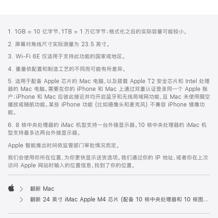
网
脚
1. 1GB = 10 亿字节，1TB = 1 万亿字节；格式化之后的实际容量可能较小。
注
页
2. 屏幕对角线尺寸实际测量为 23.5 英寸。
页
3. Wi-Fi 6E 仅适用于支持此功能的国家或地区。
脚
4. 重量依配置和制造工艺的不同而可能有所差异。
5. 适用于配备 Apple 芯片的 Mac 电脑，以及搭载 Apple T2 安全芯片和 Intel 处理
器的 Mac 电脑。需要在你的 iPhone 和 Mac 上通过双重认证登录同一个 Apple 账
户；iPhone 和 Mac 应彼此接近并均开启蓝牙和无线局域网功能，且 Mac 未使用隔空
播放或随航功能。某些 iPhone 功能 (比如摄像头和麦克风) 不兼容 iPhone 镜像功
能。
6. 8 核中央处理器的 iMac 机型支持一台外接显示器。10 核中央处理器的 iMac 机
型支持最多达两台外接显示器。
Apple 智能推出时间依监管部门审批情况而定。
我们会使用你所在位置，为你更快显示送货选项。我们通过你的 IP 地址，或者你在上次
访问 Apple 网站时输入的位置信息，找到了你的位置。
翻新 Mac
Apple
翻新 24 英寸 iMac Apple M4 芯片 (配备 10 核中央处理器和 10 核图形处理器) 以及千兆以太网端口和纳米纹理玻璃面板 - 绿色