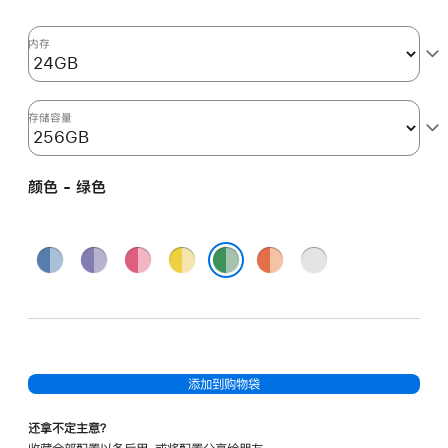
核
图
内存
形
处
理
存储容量
器)
以
颜色 - 绿色
及
千
兆
蓝
紫
粉
黄
橙
银
以
色
色
色
色
色
色
绿色
太
网
端
口
添加到购物袋
和
纳
还拿不定主意？
米