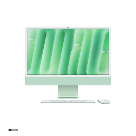
英
寸
iMac
Apple
M4
芯
片
(配
备
10
核
中
央
处
理
器
和
10