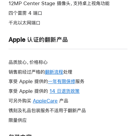
12MP Center Stage 摄像头，支持桌上视角功能
四个雷雳 4 端口
千兆以太网端口
Apple 认证的翻新产品
品质放心，价格称心
销售前经过严格的
翻新流程
处理
享受 Apple 提供的
一年有限保修
此
服务
操
享受 Apple 提供的
14 日退货政策
此
作
操
可另外购买
AppleCare
此
产品
将
作
操
镌刻及礼品包装服务不适用于翻新产品
打
将
作
开
限量供应
打
将
新
开
打
的