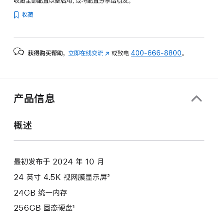
收藏全部配置以备后用，或将配置分享给朋友。
纹
收藏
理
玻
璃
获得购买帮助，
立即在线交流
(在
或致电
400-666-8800
。
面
新
板
窗
-
口
绿
中
产品信息
色
打
开)
green
概述
256gb
的
分
最初发布于 2024 年 10 月
期
24 英寸 4.5K 视网膜显示屏²
付
款
24GB 统一内存
选
256GB 固态硬盘¹
项)