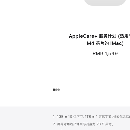
AppleCare+ 服务计划 (适
M4 芯片的 iMac)
RMB 1,549
网
脚
1. 1GB = 10 亿字节，1TB = 1 万亿字节；格式
注
页
2. 屏幕对角线尺寸实际测量为 23.5 英寸。
页