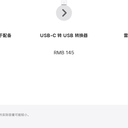
上
下
一
一
个
个
用于配备
USB-C 转 USB 转换器
雷
RMB 145
化之后的实际容量可能较小。