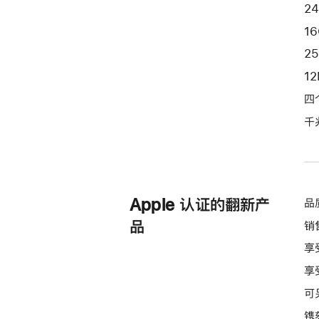
端
2
口
1
和
2
纳
1
米
纹
四
理
千
玻
璃
面
板
Apple 认证的翻新产
品
-
绿
品
销
色
享
green
享
256gb
的
可
分
镌