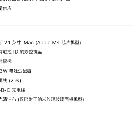
将
作
开
量供应
打
将
新
开
打
的
新
开
窗
的
新
口。
窗
的
 24 英寸 iMac (Apple M4 芯片机型)
口。
窗
有触控 ID 的妙控键盘
口。
控鼠标
43W 电源适配器
线 (2 米)
SB-C 充电线
光清洁布 (仅随附于纳米纹理玻璃面板机型)