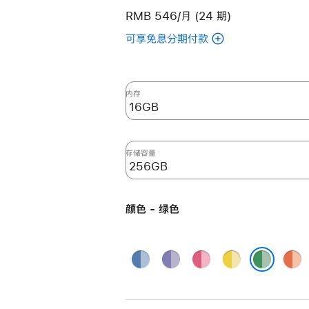
RMB 546/月 (24 期)
可享免息分期付款
(翻
新
24
英
内存
寸
iMac
Apple
存储容量
M4
芯
片
颜色 - 绿色
(配
备
10
蓝
紫
粉
黄
橙
核
色
色
色
色
色
绿色
中
央