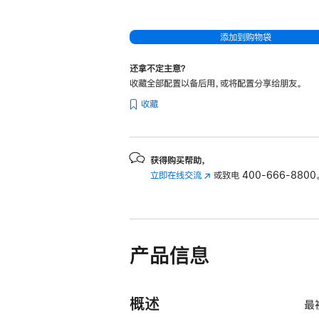
处
理
添加到购物袋
器
和
还拿不定主意？
10
收藏全部配置以备后用，或将配置分享给朋友。
核
收藏
图
形
处
获得购买帮助，
理
立即在线交流
(在
或致电
400-666-8800
器)
新
以
窗
及
口
中
千
产品信息
打
兆
开)
以
太
概述
最
网