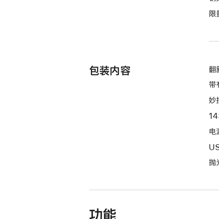
期
限
付
款
选
项)
包装内容
翻新
带
妙
1
电源
U
抛
功能