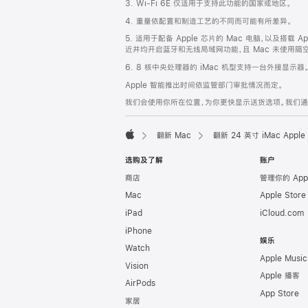
3. Wi-Fi 6E 仅适用于支持此功能的国家或地区。
脚
4. 重量依配置和制造工艺的不同而可能有所差异。
5. 适用于配备 Apple 芯片的 Mac 电脑，以及搭载 Ap
近并均开启蓝牙和无线局域网功能，且 Mac 未使用隔空播放
6. 8 核中央处理器的 iMac 机型支持一台外接显示器
Apple 智能推出时间依监管部门审批情况而定。
我们会使用你所在位置，为你更快显示送货选项。我们通过你
翻新 Mac
翻新 24 英寸 iMac Ap
Apple
选购及了解
账户
商店
管理你的 App
Mac
Apple Stor
iPad
iCloud.com
iPhone
娱乐
Watch
Apple Music
Vision
Apple 播客
AirPods
App Store
家居