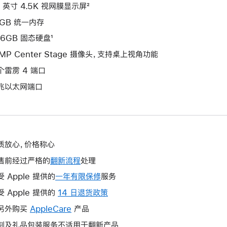
4 英寸 4.5K 视网膜显示屏²
6GB 统一内存
56GB 固态硬盘¹
2MP Center Stage 摄像头，支持桌上视角功能
个雷雳 4 端口
兆以太网端口
质放心，价格称心
售前经过严格的
翻新流程
处理
受 Apple 提供的
一年有限保修
此
服务
操
受 Apple 提供的
14 日退货政策
此
作
操
另外购买
AppleCare
此
产品
将
作
操
刻及礼品包装服务不适用于翻新产品
打