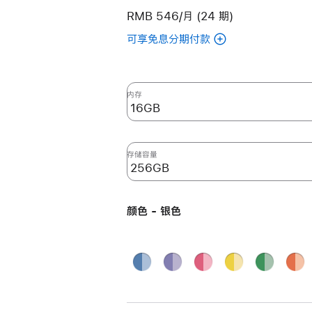
RMB 546/月 (24 期)
可享免息分期付款
(翻
新
24
英
内存
寸
iMac
Apple
存储容量
M4
芯
片
颜色 - 银色
(配
备
10
蓝
紫
粉
黄
绿
橙
核
色
色
色
色
色
色
银色
中
央