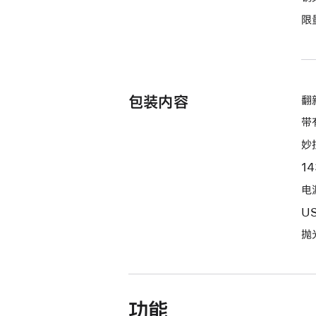
期
限
付
款
选
项)
包装内容
翻新
带
妙
1
电源
U
抛
功能