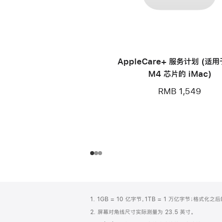
AppleCare+ 服务计划 (适
M4 芯片的 iMac)
RMB 1,549
网
脚
1. 1GB = 10 亿字节，1TB = 1 万亿字节；格式
注
页
2. 屏幕对角线尺寸实际测量为 23.5 英寸。
页