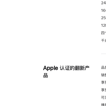
端
2
口
1
和
2
纳
1
米
纹
四
理
千
玻
璃
面
板
Apple 认证的翻新产
品
-
银
品
销
色
享
silver
享
256gb
的
可
分
镌