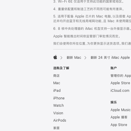
3. Wi-Fi 6E 仅适用于支持此功能的国家或地区。
脚
4. 重量依配置和制造工艺的不同而可能有所差异。
5. 适用于配备 Apple 芯片的 Mac 电脑，以及搭载 Ap
近并均开启蓝牙和无线局域网功能，且 Mac 未使用隔空播放
6. 8 核中央处理器的 iMac 机型支持一台外接显示器
Apple 智能推出时间依监管部门审批情况而定。
我们会使用你所在位置，为你更快显示送货选项。我们通过你
翻新 Mac
翻新 24 英寸 iMac Ap
Apple
选购及了解
账户
商店
管理你的 App
Mac
Apple Stor
iPad
iCloud.com
iPhone
娱乐
Watch
Apple Music
Vision
Apple 播客
AirPods
App Store
家居