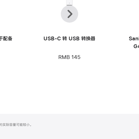
上
下
一
一
个
个
用于配备
USB-C 转 USB 转换器
San
G
RMB 145
化之后的实际容量可能较小。