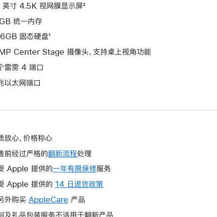
4 英寸 4.5K 视网膜显示屏²
6GB 统一内存
56GB 固态硬盘¹
2MP Center Stage 摄像头，支持桌上视角功能
个雷雳 4 端口
兆以太网端口
质放心，价格称心
售前经过严格的
翻新流程
处理
受 Apple 提供的
一年有限保修
此
服务
操
受 Apple 提供的
14 日退货政策
此
作
操
另外购买
AppleCare
此
产品
将
作
操
刻及礼品包装服务不适用于翻新产品
打