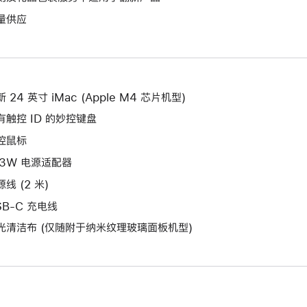
将
作
开
量供应
打
将
新
开
打
的
新
开
窗
的
新
口。
窗
的
 24 英寸 iMac (Apple M4 芯片机型)
口。
窗
有触控 ID 的妙控键盘
口。
控鼠标
43W 电源适配器
线 (2 米)
SB-C 充电线
光清洁布 (仅随附于纳米纹理玻璃面板机型)