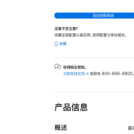
处
理
添加到购物袋
器
和
还拿不定主意？
10
收藏全部配置以备后用，或将配置分享给朋友。
核
收藏
图
形
处
获得购买帮助，
理
立即在线交流
(在
或致电
400-666-8800
器)
新
以
窗
及
口
中
千
产品信息
打
兆
开)
以
太
概述
最
网