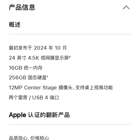
的
中
产品信息
分
打
开)
期
概述
付
款
选
最初发布于 2024 年 10 月
项)
24 英寸 4.5K 视网膜显示屏²
16GB 统一内存
256GB 固态硬盘¹
12MP Center Stage 摄像头，支持桌上视角功能
两个雷雳 / USB 4 端口
Apple 认证的翻新产品
品质放心，价格称心