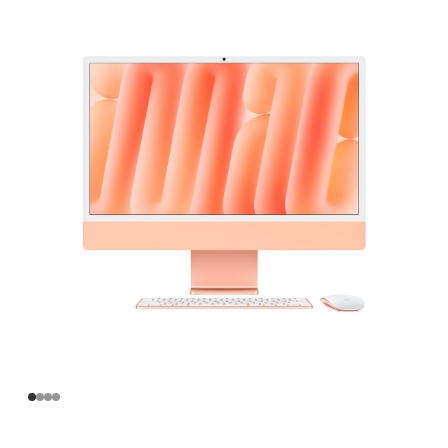
寸
iMac
Apple
M4
芯
片
(配
备
8
核
中
央
处
理
器
和
8
核