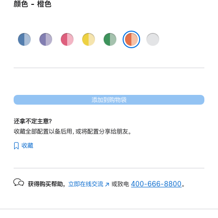
图
颜色 - 橙色
形
处
蓝
紫
粉
黄
绿
银
理
色
色
色
色
色
色
器)
橙色
和
千
兆
以
添加到购物袋
太
还拿不定主意？
网
收藏全部配置以备后用，或将配置分享给朋友。
端
收藏
口
-
橙
获得购买帮助，
立即在线交流
(在
或致电
400-666-8800
。
色
新
orange
窗
256gb
口