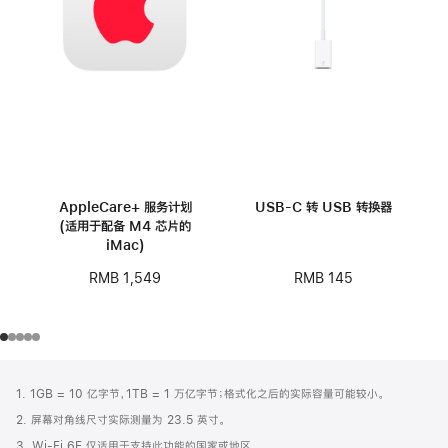
AppleCare+ 服务计划
USB-C 转 USB 转换器
(适用于配备 M4 芯片的
iMac)
RMB 145
RMB 1,549
网
脚
1. 1GB = 10 亿字节，1TB = 1 万亿字节；格式化之后的实际容量可能较小。
注
页
2. 屏幕对角线尺寸实际测量为 23.5 英寸。
页
3. Wi-Fi 6E 仅适用于支持此功能的国家或地区。