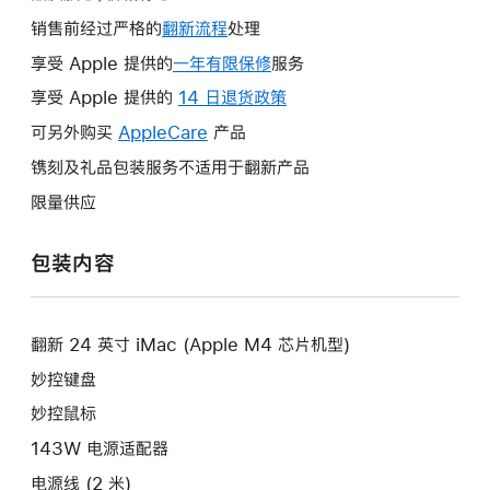
销售前经过严格的
翻新流程
处理
享受 Apple 提供的
一年有限保修
此
服务
操
享受 Apple 提供的
14 日退货政策
此
作
操
可另外购买
AppleCare
此
产品
将
作
操
镌刻及礼品包装服务不适用于翻新产品
打
将
作
开
限量供应
打
将
新
开
打
的
包装内容
新
开
窗
的
新
口。
窗
的
口。
翻新 24 英寸 iMac (Apple M4 芯片机型)
窗
口。
妙控键盘
妙控鼠标
143W 电源适配器
电源线 (2 米)