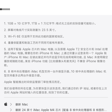
网
脚
1. 1GB = 10 亿字节，1TB = 1 万亿字节；格式化之后的实际容量可能较小。
注
页
2. 屏幕对角线尺寸实际测量为 23.5 英寸。
页
3. Wi-Fi 6E 仅适用于支持此功能的国家或地区。
脚
4. 重量依配置和制造工艺的不同而可能有所差异。
5. 适用于配备 Apple 芯片的 Mac 电脑，以及搭载 Apple T2 安全芯片和 Intel 处理
器的 Mac 电脑。需要在你的 iPhone 和 Mac 上通过双重认证登录同一个 Apple 账
户；iPhone 和 Mac 应彼此接近并均开启蓝牙和无线局域网功能，且 Mac 未使用隔空
播放或随航功能。某些 iPhone 功能 (比如摄像头和麦克风) 不兼容 iPhone 镜像功
能。
6. 8 核中央处理器的 iMac 机型支持一台外接显示器。10 核中央处理器的 iMac 机
型支持最多达两台外接显示器。
Apple 智能推出时间依监管部门审批情况而定。
我们会使用你所在位置，为你更快显示送货选项。我们通过你的 IP 地址，或者你在上次
访问 Apple 网站时输入的位置信息，找到了你的位置。
翻新 Mac
Apple
翻新 24 英寸 iMac Apple M4 芯片 (配备 8 核中央处理器和 8 核图形处理器) - 紫色