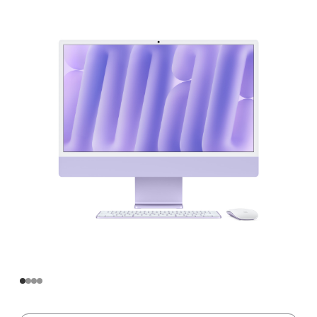
寸
iMac
Apple
M4
芯
片
(配
备
8
核
中
央
处
理
器
和
8
核