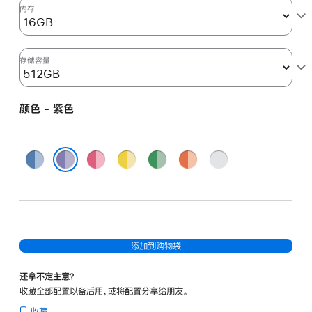
图
内存
形
处
理
存储容量
器)
-
颜色 - 紫色
紫
色
purple
蓝
粉
黄
绿
橙
银
512gb
色
色
色
色
色
色
紫色
的
分
期
付
添加到购物袋
款
选
还拿不定主意？
项)
收藏全部配置以备后用，或将配置分享给朋友。
收藏