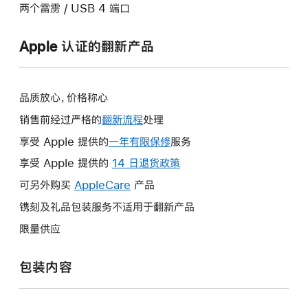
两个雷雳 / USB 4 端口
Apple 认证的翻新产品
品质放心，价格称心
销售前经过严格的
翻新流程
处理
享受 Apple 提供的
一年有限保修
此
服务
操
享受 Apple 提供的
14 日退货政策
此
作
操
可另外购买
AppleCare
此
产品
将
作
操
镌刻及礼品包装服务不适用于翻新产品
打
将
作
开
限量供应
打
将
新
开
打
的
包装内容
新
开
窗
的
新
口。
窗
的