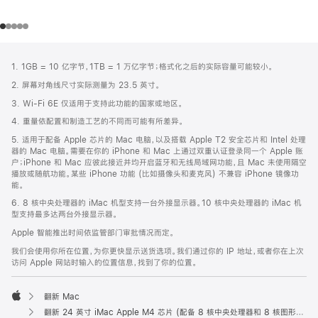
网
脚
1. 1GB = 10 亿字节，1TB = 1 万亿字节；格式化之后的实际容量可能较小。
注
页
2. 屏幕对角线尺寸实际测量为 23.5 英寸。
页
3. Wi-Fi 6E 仅适用于支持此功能的国家或地区。
脚
4. 重量依配置和制造工艺的不同而可能有所差异。
5. 适用于配备 Apple 芯片的 Mac 电脑，以及搭载 Apple T2 安全芯片和 Intel 处理
器的 Mac 电脑。需要在你的 iPhone 和 Mac 上通过双重认证登录同一个 Apple 账
户；iPhone 和 Mac 应彼此接近并均开启蓝牙和无线局域网功能，且 Mac 未使用隔空
播放或随航功能。某些 iPhone 功能 (比如摄像头和麦克风) 不兼容 iPhone 镜像功
能。
6. 8 核中央处理器的 iMac 机型支持一台外接显示器。10 核中央处理器的 iMac 机
型支持最多达两台外接显示器。
Apple 智能推出时间依监管部门审批情况而定。
我们会使用你所在位置，为你更快显示送货选项。我们通过你的 IP 地址，或者你在上次
访问 Apple 网站时输入的位置信息，找到了你的位置。
翻新 Mac
Apple
翻新 24 英寸 iMac Apple M4 芯片 (配备 8 核中央处理器和 8 核图形处理器) - 紫色