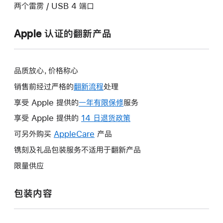
两个雷雳 / USB 4 端口
Apple 认证的翻新产品
品质放心，价格称心
销售前经过严格的
翻新流程
处理
享受 Apple 提供的
一年有限保修
此
服务
操
享受 Apple 提供的
14 日退货政策
此
作
操
可另外购买
AppleCare
此
产品
将
作
操
镌刻及礼品包装服务不适用于翻新产品
打
将
作
开
限量供应
打
将
新
开
打
的
包装内容
新
开
窗
的
新
口。
窗
的