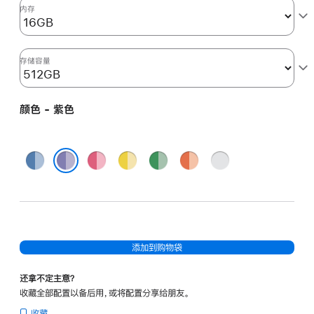
图
内存
形
处
理
存储容量
器)
-
颜色 - 紫色
紫
色
purple
蓝
粉
黄
绿
橙
银
512gb
色
色
色
色
色
色
紫色
的
分
期
付
添加到购物袋
款
选
还拿不定主意？
项)
收藏全部配置以备后用，或将配置分享给朋友。
收藏