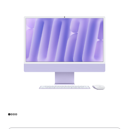
寸
iMac
Apple
M4
芯
片
(配
备
8
核
中
央
处
理
器
和
8
核