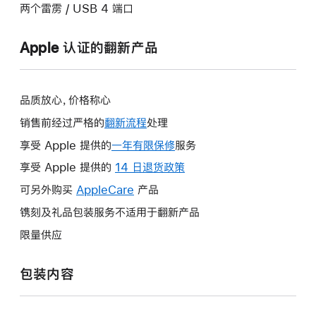
两个雷雳 / USB 4 端口
Apple 认证的翻新产品
品质放心，价格称心
销售前经过严格的
翻新流程
处理
享受 Apple 提供的
一年有限保修
此
服务
操
享受 Apple 提供的
14 日退货政策
此
作
操
可另外购买
AppleCare
此
产品
将
作
操
镌刻及礼品包装服务不适用于翻新产品
打
将
作
开
限量供应
打
将
新
开
打
的
包装内容
新
开
窗
的
新
口。
窗
的