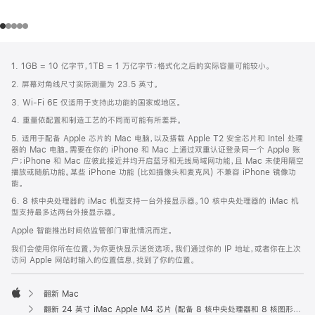
网
脚
1. 1GB = 10 亿字节，1TB = 1 万亿字节；格式化之后的实际容量可能较小。
注
页
2. 屏幕对角线尺寸实际测量为 23.5 英寸。
页
3. Wi-Fi 6E 仅适用于支持此功能的国家或地区。
脚
4. 重量依配置和制造工艺的不同而可能有所差异。
5. 适用于配备 Apple 芯片的 Mac 电脑，以及搭载 Apple T2 安全芯片和 Intel 处理
器的 Mac 电脑。需要在你的 iPhone 和 Mac 上通过双重认证登录同一个 Apple 账
户；iPhone 和 Mac 应彼此接近并均开启蓝牙和无线局域网功能，且 Mac 未使用隔空
播放或随航功能。某些 iPhone 功能 (比如摄像头和麦克风) 不兼容 iPhone 镜像功
能。
6. 8 核中央处理器的 iMac 机型支持一台外接显示器。10 核中央处理器的 iMac 机
型支持最多达两台外接显示器。
Apple 智能推出时间依监管部门审批情况而定。
我们会使用你所在位置，为你更快显示送货选项。我们通过你的 IP 地址，或者你在上次
访问 Apple 网站时输入的位置信息，找到了你的位置。
翻新 Mac
Apple
翻新 24 英寸 iMac Apple M4 芯片 (配备 8 核中央处理器和 8 核图形处理器) - 蓝色