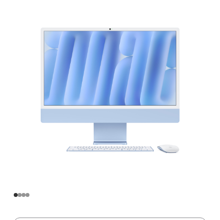
寸
iMac
Apple
M4
芯
片
(配
备
8
核
中
央
处
理
器
和
8
核