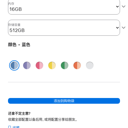
图
内存
形
处
理
存储容量
器)
-
颜色 - 蓝色
蓝
色
blue
紫
粉
黄
绿
橙
银
512gb
色
色
色
色
色
色
蓝色
的
分
期
付
添加到购物袋
款
选
还拿不定主意？
项)
收藏全部配置以备后用，或将配置分享给朋友。
收藏