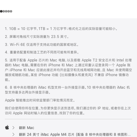
网
脚
1. 1GB = 10 亿字节，1TB = 1 万亿字节；格式化之后的实际容量可能较小。
注
页
2. 屏幕对角线尺寸实际测量为 23.5 英寸。
页
3. Wi-Fi 6E 仅适用于支持此功能的国家或地区。
脚
4. 重量依配置和制造工艺的不同而可能有所差异。
5. 适用于配备 Apple 芯片的 Mac 电脑，以及搭载 Apple T2 安全芯片和 Intel 处理
器的 Mac 电脑。需要在你的 iPhone 和 Mac 上通过双重认证登录同一个 Apple 账
户；iPhone 和 Mac 应彼此接近并均开启蓝牙和无线局域网功能，且 Mac 未使用隔空
播放或随航功能。某些 iPhone 功能 (比如摄像头和麦克风) 不兼容 iPhone 镜像功
能。
6. 8 核中央处理器的 iMac 机型支持一台外接显示器。10 核中央处理器的 iMac 机
型支持最多达两台外接显示器。
Apple 智能推出时间依监管部门审批情况而定。
我们会使用你所在位置，为你更快显示送货选项。我们通过你的 IP 地址，或者你在上次
访问 Apple 网站时输入的位置信息，找到了你的位置。
翻新 Mac
Apple
翻新 24 英寸 iMac Apple M4 芯片 (配备 8 核中央处理器和 8 核图形处理器) - 绿色