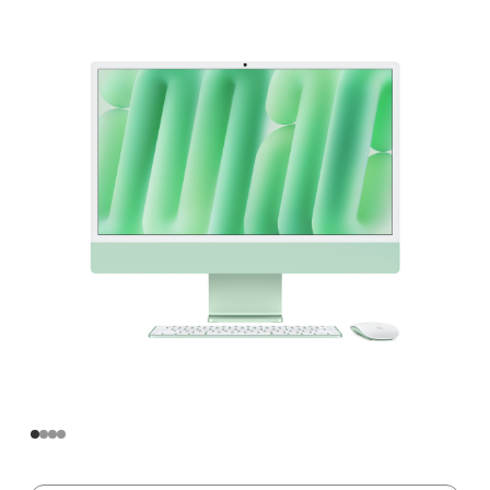
寸
iMac
Apple
M4
芯
片
(配
备
8
核
中
央
处
理
器
和
8
核