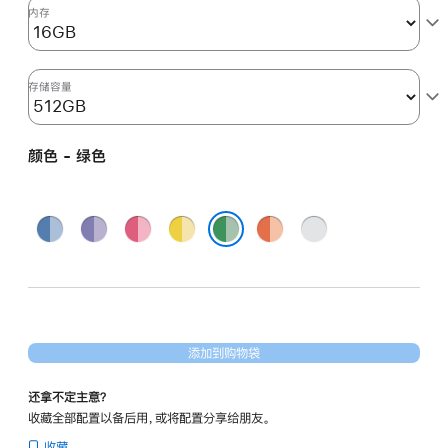
图
内存
形
处
理
存储容量
器)
-
颜色 - 绿色
绿
色
green
蓝
紫
粉
黄
橙
银
512gb
色
色
色
色
色
色
绿色
的
分
期
付
添加到购物袋
款
选
还拿不定主意？
项)
收藏全部配置以备后用，或将配置分享给朋友。
收藏