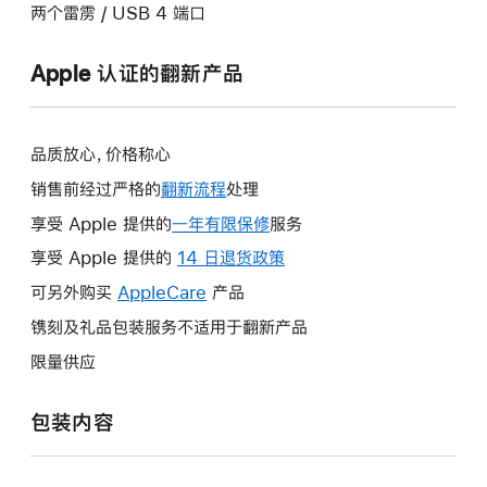
两个雷雳 / USB 4 端口
Apple 认证的翻新产品
品质放心，价格称心
销售前经过严格的
翻新流程
处理
享受 Apple 提供的
一年有限保修
此
服务
操
享受 Apple 提供的
14 日退货政策
此
作
操
可另外购买
AppleCare
此
产品
将
作
操
镌刻及礼品包装服务不适用于翻新产品
打
将
作
开
限量供应
打
将
新
开
打
的
包装内容
新
开
窗
的
新
口。
窗
的