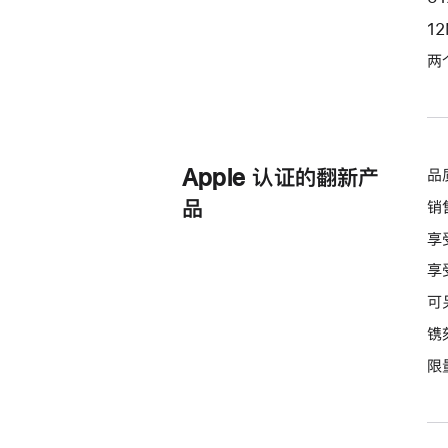
选
1
项)
两
Apple 认证的翻新产
品
品
销
享
享
可
镌
限