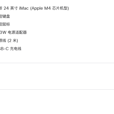
新
口。
窗
的
 24 英寸 iMac (Apple M4 芯片机型)
口。
窗
控键盘
口。
控鼠标
43W 电源适配器
线 (2 米)
SB-C 充电线