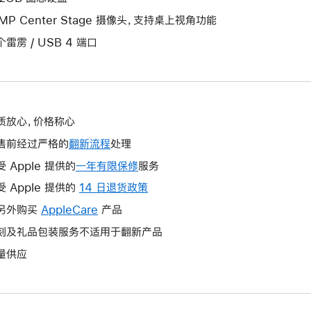
2MP Center Stage 摄像头，支持桌上视角功能
个雷雳 / USB 4 端口
质放心，价格称心
售前经过严格的
翻新流程
处理
受 Apple 提供的
一年有限保修
此
服务
操
受 Apple 提供的
14 日退货政策
此
作
操
另外购买
AppleCare
此
产品
将
作
操
刻及礼品包装服务不适用于翻新产品
打
将
作
开
量供应
打
将
新
开
打
的
新
开
窗
的