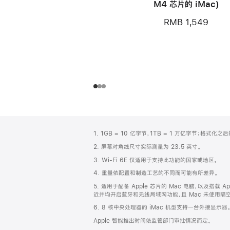
M4 芯片的 iMac)
RMB 1,549
网
脚
1. 1GB = 10 亿字节，1TB = 1 万亿字节；格式
注
页
2. 屏幕对角线尺寸实际测量为 23.5 英寸。
页
3. Wi-Fi 6E 仅适用于支持此功能的国家或地区。
脚
4. 重量依配置和制造工艺的不同而可能有所差异。
5. 适用于配备 Apple 芯片的 Mac 电脑，以及搭载 Ap
近并均开启蓝牙和无线局域网功能，且 Mac 未使用隔空播放
6. 8 核中央处理器的 iMac 机型支持一台外接显示器
Apple 智能推出时间依监管部门审批情况而定。