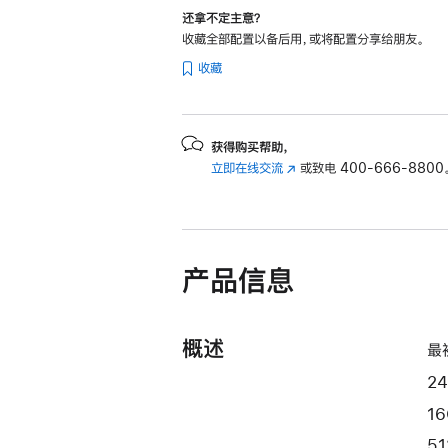
和
还拿不定主意？
8
收藏全部配置以备后用，或将配置分享给朋友。
核
收藏
图
形
处
获得购买帮助，
理
立即在线交流
(在
或致电
400-666-8800
器)
新
-
窗
绿
口
中
色
产品信息
打
green
开)
512gb
的
概述
最
分
期
2
付
1
款
5