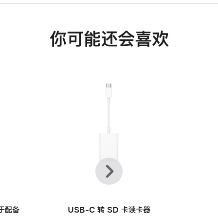
你可能还会喜欢
上
下
一
一
个
个
用于配备
USB-C 转 SD 卡读卡器