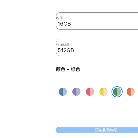
新
24
英
内存
寸
iMac
Apple
存储容量
M4
芯
片
颜色 - 绿色
(配
备
8
蓝
紫
粉
黄
橙
核
色
色
色
色
色
绿色
中
央
处
理
添加到购物袋
器