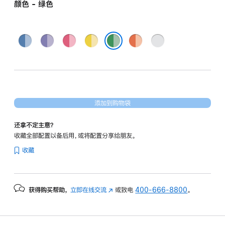
图
颜色 - 绿色
形
处
蓝
紫
粉
黄
橙
银
理
色
色
色
色
色
色
器)
绿色
和
千
兆
以
添加到购物袋
太
还拿不定主意？
网
收藏全部配置以备后用，或将配置分享给朋友。
端
收藏
口
-
绿
获得购买帮助，
立即在线交流
(在
或致电
400-666-8800
。
色
新
green
窗
256gb
口