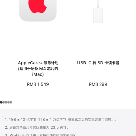
AppleCare+ 服务计划
USB-C 转 SD 卡读卡器
(适用于配备 M4 芯片的
iMac)
RMB 299
RMB 1,549
网
脚
1. 1GB = 10 亿字节，1TB = 1 万亿字节；格式化之后的实际容量可能较小。
注
页
2. 屏幕对角线尺寸实际测量为 23.5 英寸。
页
3. Wi-Fi 6E 仅适用于支持此功能的国家或地区。