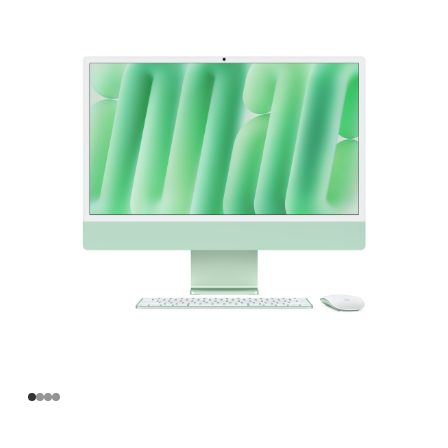
寸
iMac
Apple
M4
芯
片
(配
备
8
核
中
央
处
理
器
和
8
核