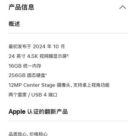
的
中
产品信息
分
打
开)
期
概述
付
款
选
最初发布于 2024 年 10 月
项)
24 英寸 4.5K 视网膜显示屏²
16GB 统一内存
256GB 固态硬盘¹
12MP Center Stage 摄像头，支持桌上视角功能
两个雷雳 / USB 4 端口
Apple 认证的翻新产品
品质放心，价格称心