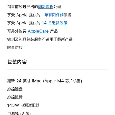
销售前经过严格的
翻新流程
处理
享受 Apple 提供的
一年有限保修
此
服务
操
享受 Apple 提供的
14 日退货政策
此
作
操
可另外购买
AppleCare
此
产品
将
作
操
镌刻及礼品包装服务不适用于翻新产品
打
将
作
开
限量供应
打
将
新
开
打
的
包装内容
新
开
窗
的
新
口。
窗
的
口。
翻新 24 英寸 iMac (Apple M4 芯片机型)
窗
口。
妙控键盘
妙控鼠标
143W 电源适配器
电源线 (2 米)