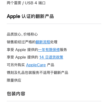
两个雷雳 / USB 4 端口
Apple 认证的翻新产品
品质放心，价格称心
销售前经过严格的
翻新流程
处理
享受 Apple 提供的
一年有限保修
此
服务
操
享受 Apple 提供的
14 日退货政策
此
作
操
可另外购买
AppleCare
此
产品
将
作
操
镌刻及礼品包装服务不适用于翻新产品
打
将
作
开
限量供应
打
将
新
开
打
的
包装内容
新
开
窗
的
新
口。
窗
的