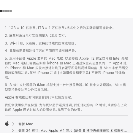
网
脚
1. 1GB = 10 亿字节，1TB = 1 万亿字节；格式化之后的实际容量可能较小。
注
页
2. 屏幕对角线尺寸实际测量为 23.5 英寸。
页
3. Wi-Fi 6E 仅适用于支持此功能的国家或地区。
脚
4. 重量依配置和制造工艺的不同而可能有所差异。
5. 适用于配备 Apple 芯片的 Mac 电脑，以及搭载 Apple T2 安全芯片和 Intel 处理
器的 Mac 电脑。需要在你的 iPhone 和 Mac 上通过双重认证登录同一个 Apple 账
户；iPhone 和 Mac 应彼此接近并均开启蓝牙和无线局域网功能，且 Mac 未使用隔空
播放或随航功能。某些 iPhone 功能 (比如摄像头和麦克风) 不兼容 iPhone 镜像功
能。
6. 8 核中央处理器的 iMac 机型支持一台外接显示器。10 核中央处理器的 iMac 机
型支持最多达两台外接显示器。
Apple 智能推出时间依监管部门审批情况而定。
我们会使用你所在位置，为你更快显示送货选项。我们通过你的 IP 地址，或者你在上次
访问 Apple 网站时输入的位置信息，找到了你的位置。
翻新 Mac
Apple
翻新 24 英寸 iMac Apple M4 芯片 (配备 8 核中央处理器和 8 核图形处理器) - 黄色