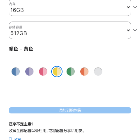
图
内存
形
处
理
存储容量
器)
-
颜色 - 黄色
黄
色
yellow
蓝
紫
粉
绿
橙
银
512gb
色
色
色
色
色
色
黄色
的
分
期
付
添加到购物袋
款
选
还拿不定主意？
项)
收藏全部配置以备后用，或将配置分享给朋友。
收藏