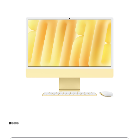
寸
iMac
Apple
M4
芯
片
(配
备
8
核
中
央
处
理
器
和
8
核