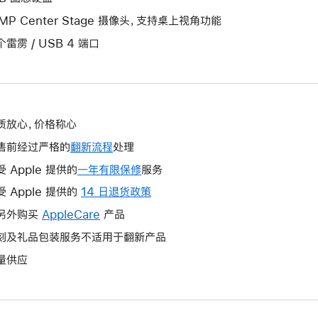
2MP Center Stage 摄像头，支持桌上视角功能
个雷雳 / USB 4 端口
质放心，价格称心
售前经过严格的
翻新流程
处理
受 Apple 提供的
一年有限保修
此
服务
操
受 Apple 提供的
14 日退货政策
此
作
操
另外购买
AppleCare
此
产品
将
作
操
刻及礼品包装服务不适用于翻新产品
打
将
作
开
量供应
打
将
新
开
打
的
新
开
窗
的