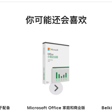
你可能还会喜欢
上
下
一
一
个
个
用于配备
Microsoft Office 家庭和商业版
Belk