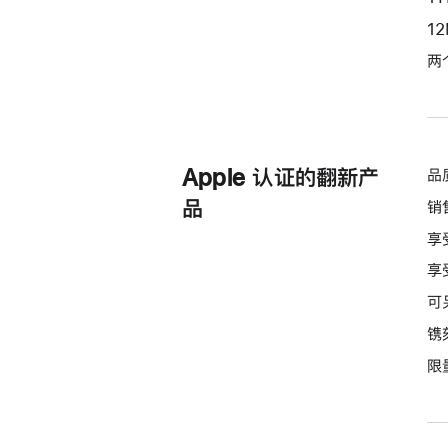
选
1
项)
两
Apple 认证的翻新产
品
品
销
享
享
可
镌
限