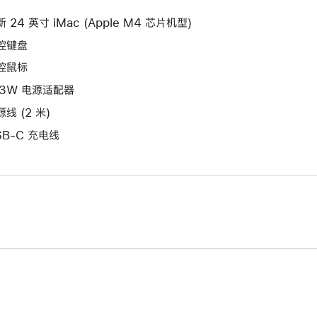
新
口。
窗
的
 24 英寸 iMac (Apple M4 芯片机型)
口。
窗
控键盘
口。
控鼠标
43W 电源适配器
线 (2 米)
SB-C 充电线