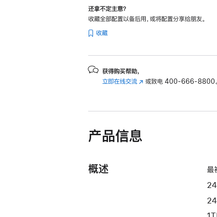
和
还拿不定主意？
8
收藏全部配置以备后用，或将配置分享给朋友。
核
收藏
图
形
处
获得购买帮助，
理
立即在线交流
(在
或致电
400-666-8800
器)
新
-
窗
银
口
中
色
产品信息
打
silver
开)
1tb
的
概述
最
分
期
2
付
2
款
1