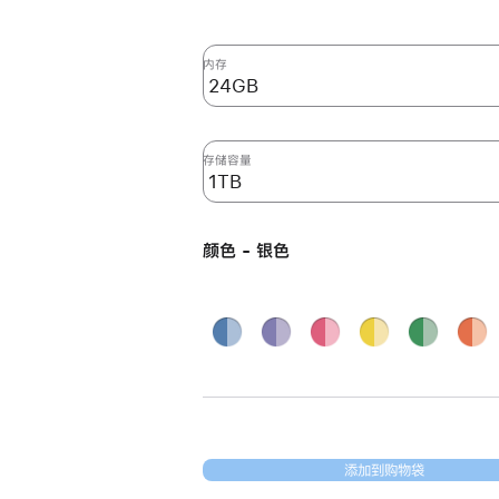
新
24
英
内存
寸
iMac
Apple
存储容量
M4
芯
片
颜色 - 银色
(配
备
8
蓝
紫
粉
黄
绿
橙
核
色
色
色
色
色
色
银色
中
央
处
理
添加到购物袋
器