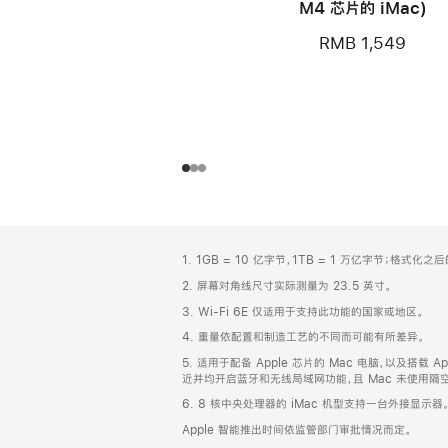
M4 芯片的 iMac)
RMB 1,549
网
脚
1. 1GB = 10 亿字节，1TB = 1 万亿字节；格式
注
页
2. 屏幕对角线尺寸实际测量为 23.5 英寸。
页
3. Wi-Fi 6E 仅适用于支持此功能的国家或地区。
脚
4. 重量依配置和制造工艺的不同而可能有所差异。
5. 适用于配备 Apple 芯片的 Mac 电脑，以及搭载 Ap
近并均开启蓝牙和无线局域网功能，且 Mac 未使用隔空播放
6. 8 核中央处理器的 iMac 机型支持一台外接显示器
Apple 智能推出时间依监管部门审批情况而定。