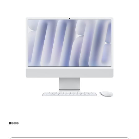
寸
iMac
Apple
M4
芯
片
(配
备
8
核
中
央
处
理
器
和
8
核