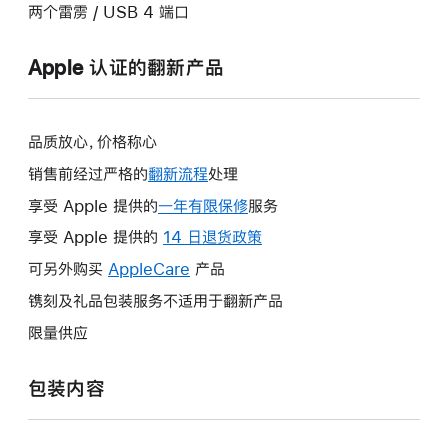
两个雷雳 / USB 4 端口
Apple 认证的翻新产品
品质放心，价格称心
销售前经过严格的
翻新流程
处理
享受 Apple 提供的
一年有限保修
此
服务
操
享受 Apple 提供的
14 日退货政策
此
作
操
可另外购买
AppleCare
此
产品
将
作
操
镌刻及礼品包装服务不适用于翻新产品
打
将
作
开
限量供应
打
将
新
开
打
的
包装内容
新
开
窗
的
新
口。
窗
的