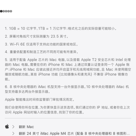
网
脚
1. 1GB = 10 亿字节，1TB = 1 万亿字节；格式化之后的实际容量可能较小。
注
页
2. 屏幕对角线尺寸实际测量为 23.5 英寸。
页
3. Wi-Fi 6E 仅适用于支持此功能的国家或地区。
脚
4. 重量依配置和制造工艺的不同而可能有所差异。
5. 适用于配备 Apple 芯片的 Mac 电脑，以及搭载 Apple T2 安全芯片和 Intel 处理
器的 Mac 电脑。需要在你的 iPhone 和 Mac 上通过双重认证登录同一个 Apple 账
户；iPhone 和 Mac 应彼此接近并均开启蓝牙和无线局域网功能，且 Mac 未使用隔空
播放或随航功能。某些 iPhone 功能 (比如摄像头和麦克风) 不兼容 iPhone 镜像功
能。
6. 8 核中央处理器的 iMac 机型支持一台外接显示器。10 核中央处理器的 iMac 机
型支持最多达两台外接显示器。
Apple 智能推出时间依监管部门审批情况而定。
我们会使用你所在位置，为你更快显示送货选项。我们通过你的 IP 地址，或者你在上次
访问 Apple 网站时输入的位置信息，找到了你的位置。
翻新 Mac
Apple
翻新 24 英寸 iMac Apple M4 芯片 (配备 8 核中央处理器和 8 核图形处理器) - 银色