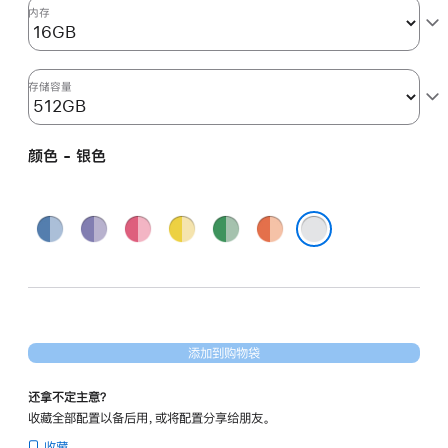
图
内存
形
处
理
存储容量
器)
-
颜色 - 银色
银
色
silver
蓝
紫
粉
黄
绿
橙
512gb
色
色
色
色
色
色
银色
的
分
期
付
添加到购物袋
款
选
还拿不定主意？
项)
收藏全部配置以备后用，或将配置分享给朋友。
收藏