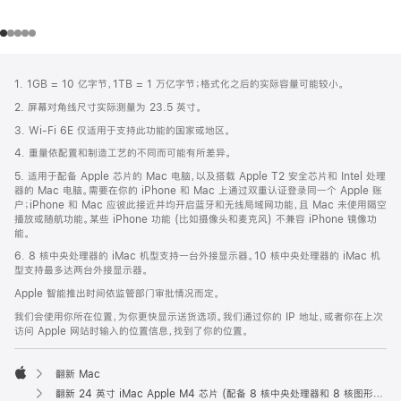
网
脚
1. 1GB = 10 亿字节，1TB = 1 万亿字节；格式化之后的实际容量可能较小。
注
页
2. 屏幕对角线尺寸实际测量为 23.5 英寸。
页
3. Wi-Fi 6E 仅适用于支持此功能的国家或地区。
脚
4. 重量依配置和制造工艺的不同而可能有所差异。
5. 适用于配备 Apple 芯片的 Mac 电脑，以及搭载 Apple T2 安全芯片和 Intel 处理
器的 Mac 电脑。需要在你的 iPhone 和 Mac 上通过双重认证登录同一个 Apple 账
户；iPhone 和 Mac 应彼此接近并均开启蓝牙和无线局域网功能，且 Mac 未使用隔空
播放或随航功能。某些 iPhone 功能 (比如摄像头和麦克风) 不兼容 iPhone 镜像功
能。
6. 8 核中央处理器的 iMac 机型支持一台外接显示器。10 核中央处理器的 iMac 机
型支持最多达两台外接显示器。
Apple 智能推出时间依监管部门审批情况而定。
我们会使用你所在位置，为你更快显示送货选项。我们通过你的 IP 地址，或者你在上次
访问 Apple 网站时输入的位置信息，找到了你的位置。
翻新 Mac
Apple
翻新 24 英寸 iMac Apple M4 芯片 (配备 8 核中央处理器和 8 核图形处理器) - 银色