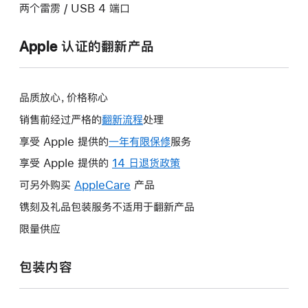
两个雷雳 / USB 4 端口
Apple 认证的翻新产品
品质放心，价格称心
销售前经过严格的
翻新流程
处理
享受 Apple 提供的
一年有限保修
此
服务
操
享受 Apple 提供的
14 日退货政策
此
作
操
可另外购买
AppleCare
此
产品
将
作
操
镌刻及礼品包装服务不适用于翻新产品
打
将
作
开
限量供应
打
将
新
开
打
的
包装内容
新
开
窗
的
新
口。
窗
的