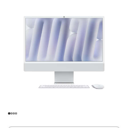
寸
iMac
Apple
M4
芯
片
(配
备
8
核
中
央
处
理
器
和
8
核