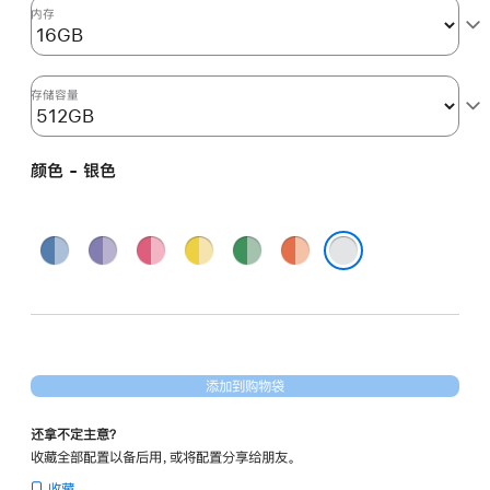
图
内存
形
处
理
存储容量
器)
-
颜色 - 银色
银
色
silver
蓝
紫
粉
黄
绿
橙
512gb
色
色
色
色
色
色
银色
的
分
期
付
添加到购物袋
款
选
还拿不定主意？
项)
收藏全部配置以备后用，或将配置分享给朋友。
收藏