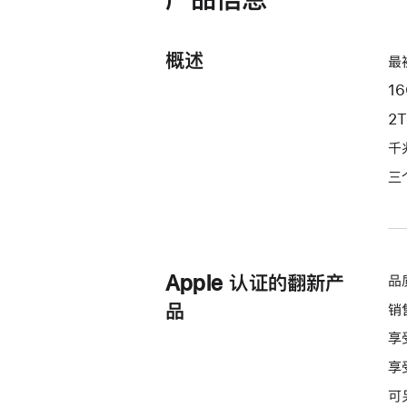
核
图
形
概述
最
处
1
理
器)
2
和
千
千
三
兆
以
太
网
端
Apple 认证的翻新产
品
口
品
销
silver
享
2tb
享
的
分
可