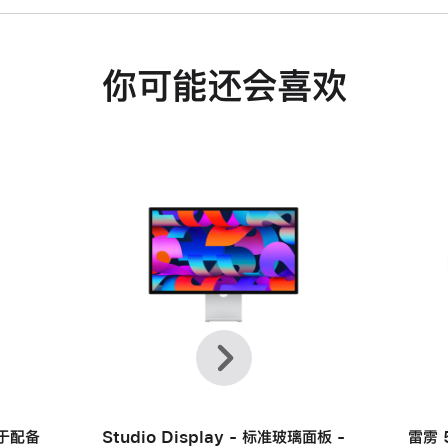
你可能还会喜欢
上
下
一
一
个
个
用于配备
Studio Display - 标准玻璃面板 -
雷雳 5