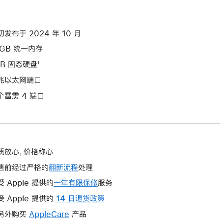
初发布于 2024 年 10 月
6GB 统一内存
TB 固态硬盘¹
兆以太网端口
个雷雳 4 端口
质放心，价格称心
售前经过严格的
翻新流程
处理
受 Apple 提供的
一年有限保修
此
服务
操
受 Apple 提供的
14 日退货政策
此
作
操
另外购买
AppleCare
此
产品
将