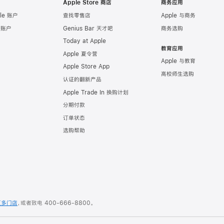
Apple Store 商店
商务应用
le 账户
查找零售店
Apple 与商务
e 账户
Genius Bar 天才吧
商务选购
Today at Apple
教育应用
Apple 夏令营
Apple 与教育
Apple Store App
高校师生选购
认证的翻新产品
Apple Trade In 换购计划
分期付款
订单状态
选购帮助
更多门店
，或者致电
400-666-8800
。