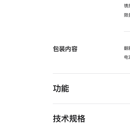
期
镌
付
限
款
选
项)
包装内容
翻新
电源
功能
技术规格