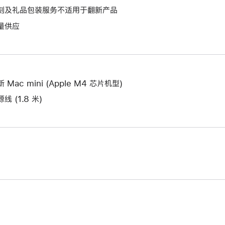
作
操
刻及礼品包装服务不适用于翻新产品
打
将
作
开
量供应
打
将
新
开
打
的
新
开
窗
的
新
口。
窗
的
 Mac mini (Apple M4 芯片机型)
口。
窗
线 (1.8 米)
口。