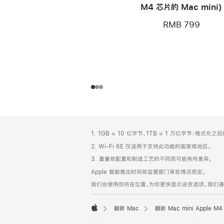
M4 芯片的 Mac mini)
RMB 799
网
脚
1. 1GB = 10 亿字节，1TB = 1 万亿字节；格式
注
页
2. Wi-Fi 6E 仅适用于支持此功能的国家或地区。
页
3. 重量依配置和制造工艺的不同而可能有所差异。
脚
Apple 智能推出时间依监管部门审批情况而定。
我们会使用你所在位置，为你更快显示送货选项。我们通过你
翻新 Mac
翻新 Mac mini Appl
Apple