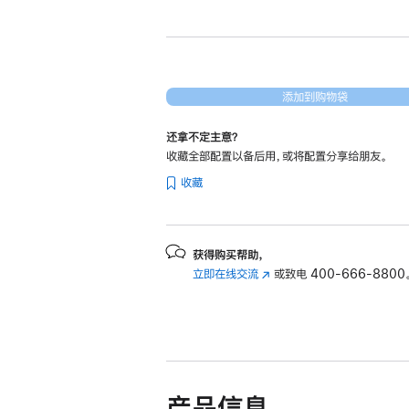
新
Mac
mini
Apple
M4
添加到购物袋
芯
还拿不定主意？
片
收藏全部配置以备后用，或将配置分享给朋友。
(配
收藏
备
10
核
中
获得购买帮助，
立即在线交流
(在
或致电
400-666-8800
央
新
处
窗
理
口
器
中
和
打
开)
10
产品信息