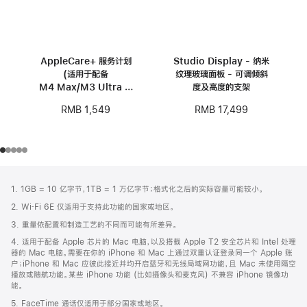
AppleCare+ 服务计划
Studio Display - 纳米
(适用于配备
纹理玻璃面板 - 可调倾斜
M4 Max/M3 Ultra 芯
度及高度的支架
片的 Mac Studio)
RMB 1,549
RMB 17,499
网
脚
1. 1GB = 10 亿字节，1TB = 1 万亿字节；格式化之后的实际容量可能较小。
注
页
2. Wi‑Fi 6E 仅适用于支持此功能的国家或地区。
页
3. 重量依配置和制造工艺的不同而可能有所差异。
脚
4. 适用于配备 Apple 芯片的 Mac 电脑，以及搭载 Apple T2 安全芯片和 Intel 处理
器的 Mac 电脑。需要在你的 iPhone 和 Mac 上通过双重认证登录同一个 Apple 账
户；iPhone 和 Mac 应彼此接近并均开启蓝牙和无线局域网功能，且 Mac 未使用隔空
播放或随航功能。某些 iPhone 功能 (比如摄像头和麦克风) 不兼容 iPhone 镜像功
能。
5. FaceTime 通话仅适用于部分国家或地区。