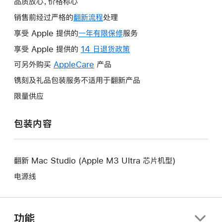
品质放心，价格称心
销售前经过严格的
翻新流程
处理
享受 Apple 提供的
一年有限保修
此
服务
操
享受 Apple 提供的
14 日退货政策
此
作
操
可另外购买
AppleCare
此
产品
将
作
操
镌刻及礼品包装服务不适用于翻新产品
打
将
作
开
限量供应
打
将
新
开
打
的
包装内容
新
开
窗
的
新
口。
窗
的
口。
翻新 Mac Studio (Apple M3 Ultra 芯片机型)
窗
口。
电源线
功能