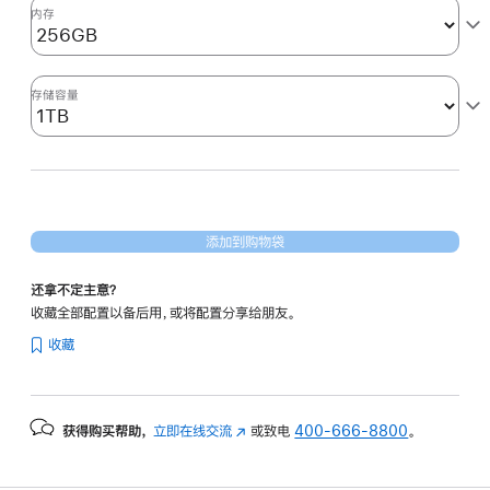
形
内存
处
理
器)
存储容量
1tb
的
分
期
付
添加到购物袋
款
选
还拿不定主意？
项)
收藏全部配置以备后用，或将配置分享给朋友。
收藏
获得购买帮助，
立即在线交流
(在
或致电
400-666-8800
。
新
窗