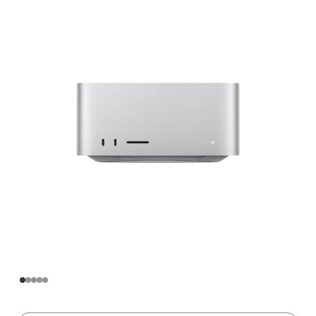
Apple
M3
Ultra
芯
片
(配
备
28
核
中
央
处
理
器
和
60
核
图