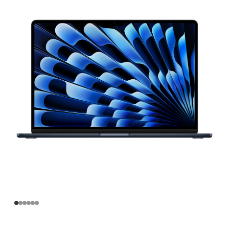
寸
MacBook
Air
Apple
M3
芯
片
(配
备
8 核
中
央
处
理
器
和
10 核
图