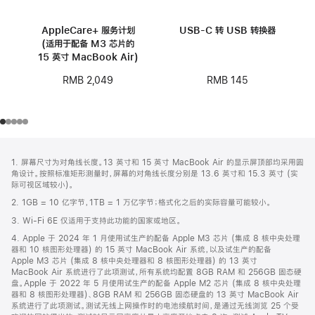
AppleCare+ 服务计划
USB-C 转 USB 转换器
(适用于配备 M3 芯片的
15 英寸 MacBook Air)
RMB 145
RMB 2,049
网
脚
1. 屏幕尺寸为对角线长度。13 英寸和 15 英寸 MacBook Air 的显示屏顶部均采用圆
注
页
角设计。按照标准矩形测量时，屏幕的对角线长度分别是 13.6 英寸和 15.3 英寸 (实
页
际可视区域较小)。
脚
2. 1GB = 10 亿字节，1TB = 1 万亿字节；格式化之后的实际容量可能较小。
3. Wi-Fi 6E 仅适用于支持此功能的国家或地区。
4. Apple 于 2024 年 1 月使用试生产的配备 Apple M3 芯片 (集成 8 核中央处理
器和 10 核图形处理器) 的 15 英寸 MacBook Air 系统，以及试生产的配备
Apple M3 芯片 (集成 8 核中央处理器和 8 核图形处理器) 的 13 英寸
MacBook Air 系统进行了此项测试，所有系统均配置 8GB RAM 和 256GB 固态硬
盘。Apple 于 2022 年 5 月使用试生产的配备 Apple M2 芯片 (集成 8 核中央处理
器和 8 核图形处理器)、8GB RAM 和 256GB 固态硬盘的 13 英寸 MacBook Air
系统进行了此项测试。测试无线上网操作时的电池续航时间，是通过无线浏览 25 个受