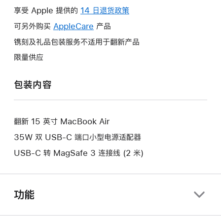
操
享受 Apple 提供的
14 日退货政策
此
作
操
可另外购买
AppleCare
此
产品
将
作
操
镌刻及礼品包装服务不适用于翻新产品
打
将
作
开
限量供应
打
将
新
开
打
的
包装内容
新
开
窗
的
新
口。
窗
的
口。
翻新 15 英寸 MacBook Air
窗
口。
35W 双 USB-C 端口小型电源适配器
USB-C 转 MagSafe 3 连接线 (2 米)
功能