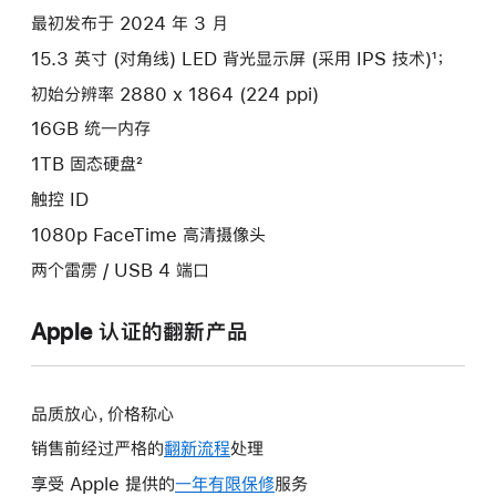
最初发布于 2024 年 3 月
15.3 英寸 (对角线) LED 背光显示屏 (采用 IPS 技术)¹；
初始分辨率 2880 x 1864 (224 ppi)
16GB 统一内存
1TB 固态硬盘²
触控 ID
1080p FaceTime 高清摄像头
两个雷雳 / USB 4 端口
Apple 认证的翻新产品
品质放心，价格称心
销售前经过严格的
翻新流程
处理
享受 Apple 提供的
一年有限保修
此
服务