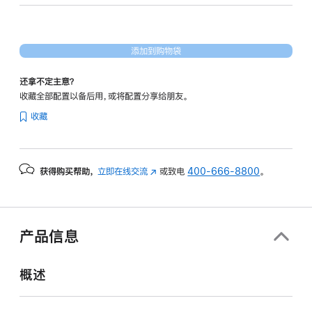
形
处
理
添加到购物袋
器)
-
还拿不定主意？
午
收藏全部配置以备后用，或将配置分享给朋友。
夜
收藏
色
midnight
1tb
获得购买帮助，
立即在线交流
(在
或致电
400-666-8800
。
的
新
分
窗
期
口
付
中
产品信息
打
款
开)
选
概述
项)