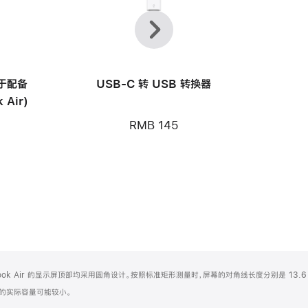
上
下
一
一
个
个
用于配备
USB-C 转 USB 转换器
 Air)
RMB 145
Book Air 的显示屏顶部均采用圆角设计。按照标准矩形测量时，屏幕的对角线长度分别是 13.6 
化之后的实际容量可能较小。