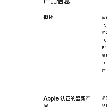
产品信息
开)
器
和
概述
10 核
最
图
15
形
初始
处
1
理
器)
5
-
触控
午
1
夜
色
两
midnight
512gb
的
分
Apple 认证的翻新产
品
期
品
销
付