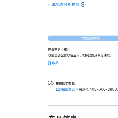
可享免息分期付款
(翻
新
15
英
寸
MacBook
添加到购物袋
Air
还拿不定主意？
Apple
收藏全部配置以备后用，或将配置分享给朋友。
M3
收藏
芯
片
(配
备
获得购买帮助，
立即在线交流
(在
或致电
400-666-8800
8 核
新
中
窗
央
口
处
中
理
打