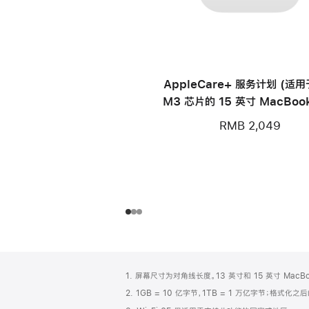
AppleCare+ 服务计划 (适
M3 芯片的 15 英寸 MacBook
RMB 2,049
网
脚
1. 屏幕尺寸为对角线长度。13 英寸和 15 英寸 Mac
注
页
2. 1GB = 10 亿字节，1TB = 1 万亿字节；格式
页