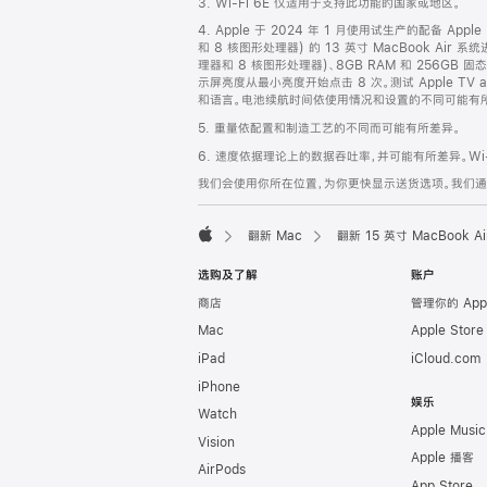
3. Wi-Fi 6E 仅适用于支持此功能的国家或地区。
脚
4. Apple 于 2024 年 1 月使用试生产的配备 App
和 8 核图形处理器) 的 13 英寸 MacBook Air 
理器和 8 核图形处理器)、8GB RAM 和 256GB
示屏亮度从最小亮度开始点击 8 次。测试 Apple 
和语言。电池续航时间依使用情况和设置的不同可能有所差异。详情
5. 重量依配置和制造工艺的不同而可能有所差异。
6. 速度依据理论上的数据吞吐率，并可能有所差异。Wi-
我们会使用你所在位置，为你更快显示送货选项。我们通过你
翻新 Mac
翻新 15 英寸 MacBook 
Apple
选购及了解
账户
商店
管理你的 App
Mac
Apple Stor
iPad
iCloud.com
iPhone
娱乐
Watch
Apple Music
Vision
Apple 播客
AirPods
App Store