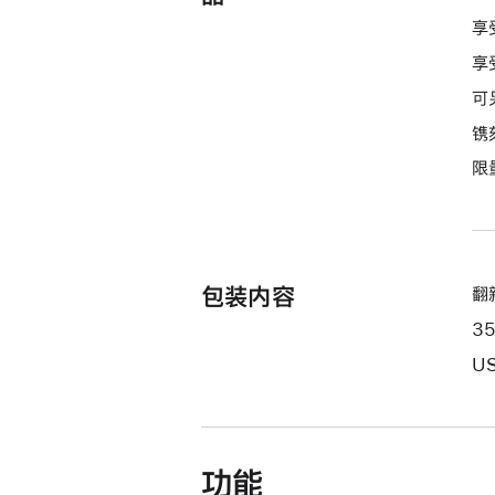
款
享
选
享
项)
可
镌
限
包装内容
翻新
3
US
功能