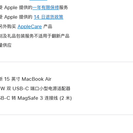
受 Apple 提供的
一年有限保修
此
服务
操
受 Apple 提供的
14 日退货政策
此
作
操
另外购买
AppleCare
此
产品
将
作
操
刻及礼品包装服务不适用于翻新产品
打
将
作
开
量供应
打
将
新
开
打
的
新
开
窗
的
新
口。
窗
的
 15 英寸 MacBook Air
口。
窗
5W 双 USB-C 端口小型电源适配器
口。
B-C 转 MagSafe 3 连接线 (2 米)