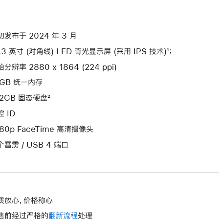
初发布于 2024 年 3 月
.3 英寸 (对角线) LED 背光显示屏 (采用 IPS 技术)¹；
分辨率 2880 x 1864 (224 ppi)
6GB 统一内存
12GB 固态硬盘²
 ID
080p FaceTime 高清摄像头
个雷雳 / USB 4 端口
质放心，价格称心
售前经过严格的
翻新流程
处理