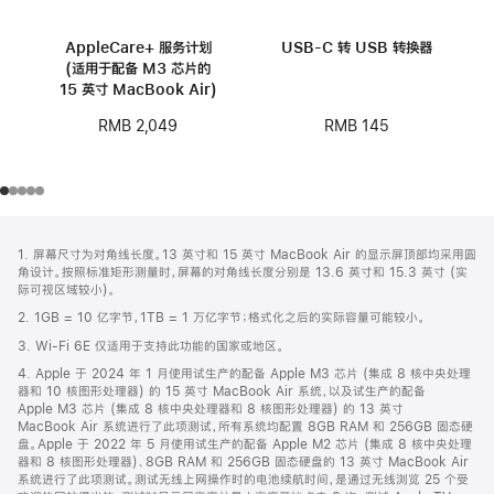
AppleCare+ 服务计划
USB-C 转 USB 转换器
(适用于配备 M3 芯片的
15 英寸 MacBook Air)
RMB 145
RMB 2,049
网
脚
1. 屏幕尺寸为对角线长度。13 英寸和 15 英寸 MacBook Air 的显示屏顶部均采用圆
注
页
角设计。按照标准矩形测量时，屏幕的对角线长度分别是 13.6 英寸和 15.3 英寸 (实
页
际可视区域较小)。
脚
2. 1GB = 10 亿字节，1TB = 1 万亿字节；格式化之后的实际容量可能较小。
3. Wi-Fi 6E 仅适用于支持此功能的国家或地区。
4. Apple 于 2024 年 1 月使用试生产的配备 Apple M3 芯片 (集成 8 核中央处理
器和 10 核图形处理器) 的 15 英寸 MacBook Air 系统，以及试生产的配备
Apple M3 芯片 (集成 8 核中央处理器和 8 核图形处理器) 的 13 英寸
MacBook Air 系统进行了此项测试，所有系统均配置 8GB RAM 和 256GB 固态硬
盘。Apple 于 2022 年 5 月使用试生产的配备 Apple M2 芯片 (集成 8 核中央处理
器和 8 核图形处理器)、8GB RAM 和 256GB 固态硬盘的 13 英寸 MacBook Air
系统进行了此项测试。测试无线上网操作时的电池续航时间，是通过无线浏览 25 个受