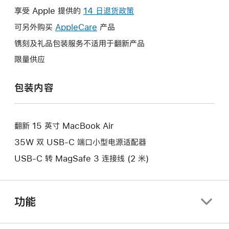
操
享受 Apple 提供的
14 日退货政策
此
作
操
可另外购买
AppleCare
此
产品
将
作
操
镌刻及礼品包装服务不适用于翻新产品
打
将
作
开
限量供应
打
将
新
开
打
的
包装内容
新
开
窗
的
新
口。
窗
的
口。
翻新 15 英寸 MacBook Air
窗
口。
35W 双 USB-C 端口小型电源适配器
USB-C 转 MagSafe 3 连接线 (2 米)
功能