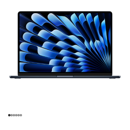
寸
MacBook
Air
Apple
M3
芯
片
(配
备
8 核
中
央
处
理
器
和
10 核
图