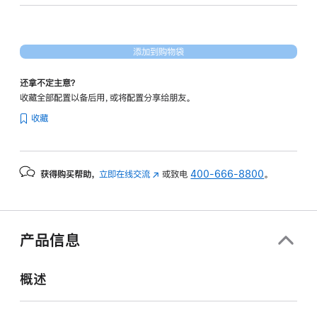
形
处
理
添加到购物袋
器)
-
还拿不定主意？
午
收藏全部配置以备后用，或将配置分享给朋友。
夜
收藏
色
midnight
512gb
获得购买帮助，
立即在线交流
(在
或致电
400-666-8800
。
的
新
分
窗
期
口
付
中
产品信息
打
款
开)
选
概述
项)