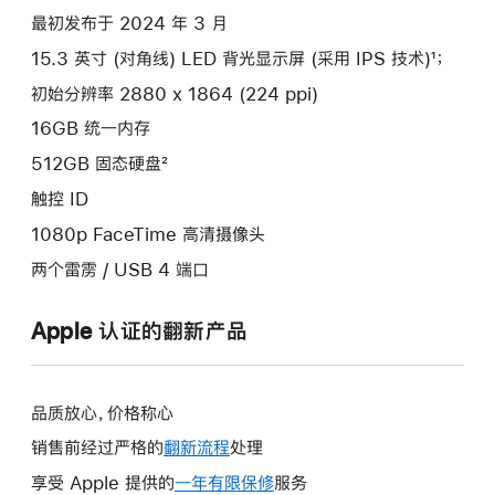
最初发布于 2024 年 3 月
15.3 英寸 (对角线) LED 背光显示屏 (采用 IPS 技术)¹；
初始分辨率 2880 x 1864 (224 ppi)
16GB 统一内存
512GB 固态硬盘²
触控 ID
1080p FaceTime 高清摄像头
两个雷雳 / USB 4 端口
Apple 认证的翻新产品
品质放心，价格称心
销售前经过严格的
翻新流程
处理
享受 Apple 提供的
一年有限保修
此
服务