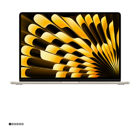
寸
MacBook
Air
Apple
M3
芯
片
(配
备
8 核
中
央
处
理
器
和
10 核
图