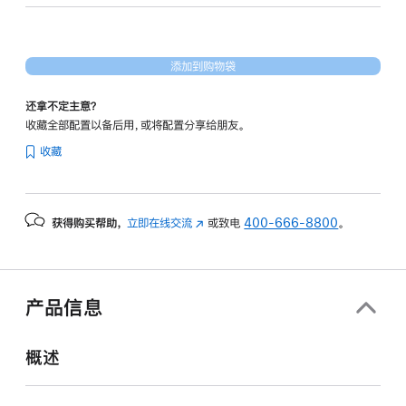
形
处
理
添加到购物袋
器)
-
还拿不定主意？
星
收藏全部配置以备后用，或将配置分享给朋友。
光
收藏
色
starlight
1tb
获得购买帮助，
立即在线交流
(在
或致电
400-666-8800
。
的
新
分
窗
期
口
付
中
产品信息
打
款
开)
选
概述
项)