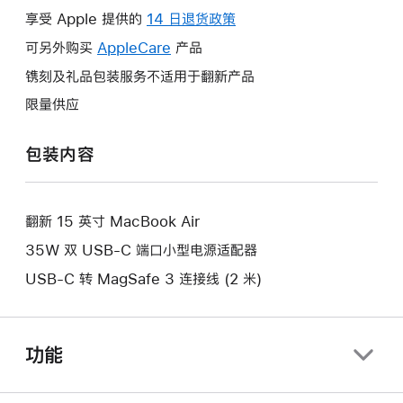
操
享受 Apple 提供的
14 日退货政策
此
作
操
可另外购买
AppleCare
此
产品
将
作
操
镌刻及礼品包装服务不适用于翻新产品
打
将
作
开
限量供应
打
将
新
开
打
的
包装内容
新
开
窗
的
新
口。
窗
的
口。
翻新 15 英寸 MacBook Air
窗
口。
35W 双 USB-C 端口小型电源适配器
USB-C 转 MagSafe 3 连接线 (2 米)
功能