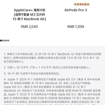
免费镌刻服务
AppleCare+ 服务计划
AirPods Pro 3
(适用于配备 M3 芯片的
15 英寸 MacBook Air)
RMB 1,899
RMB 2,049
网
脚
1. 屏幕尺寸为对角线长度。13 英寸和 15 英寸 MacBook Air 的显示屏顶部均采用圆
注
页
角设计。按照标准矩形测量时，屏幕的对角线长度分别是 13.6 英寸和 15.3 英寸 (实
页
际可视区域较小)。
脚
2. 1GB = 10 亿字节，1TB = 1 万亿字节；格式化之后的实际容量可能较小。
3. Wi-Fi 6E 仅适用于支持此功能的国家或地区。
4. Apple 于 2024 年 1 月使用试生产的配备 Apple M3 芯片 (集成 8 核中央处理
器和 10 核图形处理器) 的 15 英寸 MacBook Air 系统，以及试生产的配备
Apple M3 芯片 (集成 8 核中央处理器和 8 核图形处理器) 的 13 英寸
MacBook Air 系统进行了此项测试，所有系统均配置 8GB RAM 和 256GB 固态硬
盘。Apple 于 2022 年 5 月使用试生产的配备 Apple M2 芯片 (集成 8 核中央处理
器和 8 核图形处理器)、8GB RAM 和 256GB 固态硬盘的 13 英寸 MacBook Air
系统进行了此项测试。测试无线上网操作时的电池续航时间，是通过无线浏览 25 个受