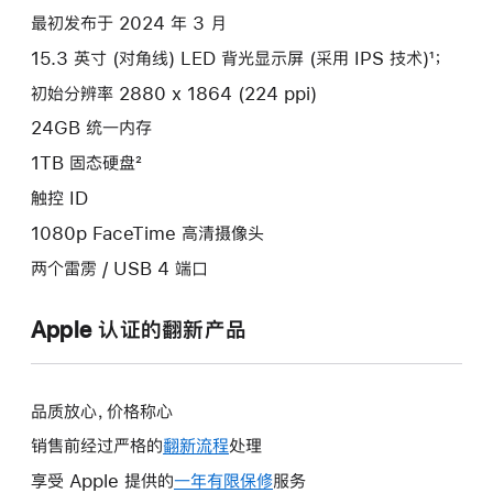
最初发布于 2024 年 3 月
15.3 英寸 (对角线) LED 背光显示屏 (采用 IPS 技术)¹；
初始分辨率 2880 x 1864 (224 ppi)
24GB 统一内存
1TB 固态硬盘²
触控 ID
1080p FaceTime 高清摄像头
两个雷雳 / USB 4 端口
Apple 认证的翻新产品
品质放心，价格称心
销售前经过严格的
翻新流程
处理
享受 Apple 提供的
一年有限保修
此
服务