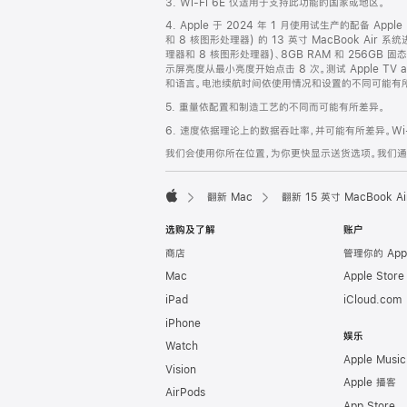
3. Wi-Fi 6E 仅适用于支持此功能的国家或地区。
脚
4. Apple 于 2024 年 1 月使用试生产的配备 App
和 8 核图形处理器) 的 13 英寸 MacBook Air 
理器和 8 核图形处理器)、8GB RAM 和 256GB
示屏亮度从最小亮度开始点击 8 次。测试 Apple 
和语言。电池续航时间依使用情况和设置的不同可能有所差异。详情
5. 重量依配置和制造工艺的不同而可能有所差异。
6. 速度依据理论上的数据吞吐率，并可能有所差异。Wi-
我们会使用你所在位置，为你更快显示送货选项。我们通过你
翻新 Mac
翻新 15 英寸 MacBook 
Apple
选购及了解
账户
商店
管理你的 App
Mac
Apple Stor
iPad
iCloud.com
iPhone
娱乐
Watch
Apple Music
Vision
Apple 播客
AirPods
App Store