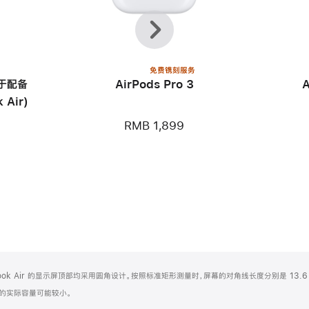
上
下
一
一
个
个
免费镌刻服务
用于配备
AirPods Pro 3
 Air)
RMB 1,899
Book Air 的显示屏顶部均采用圆角设计。按照标准矩形测量时，屏幕的对角线长度分别是 13.6 
化之后的实际容量可能较小。