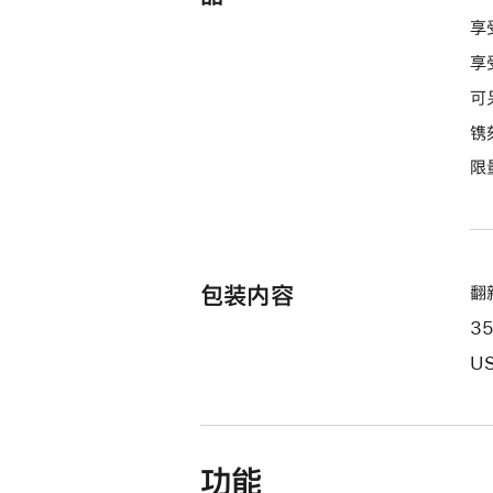
款
享
选
享
项)
可
镌
限
包装内容
翻新
3
US
功能