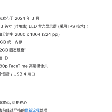
初发布于 2024 年 3 月
.3 英寸 (对角线) LED 背光显示屏 (采用 IPS 技术)¹；
分辨率 2880 x 1864 (224 ppi)
4GB 统一内存
12GB 固态硬盘²
 ID
080p FaceTime 高清摄像头
个雷雳 / USB 4 端口
质放心，价格称心
售前经过严格的
翻新流程
处理