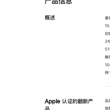
产品信息
开)
器
和
概述
10 核
最
图
15
形
初始
处
2
理
器)
5
-
触控
星
1
光
色
两
starlight
512gb
的
分
Apple 认证的翻新产
品
期
品
销
付