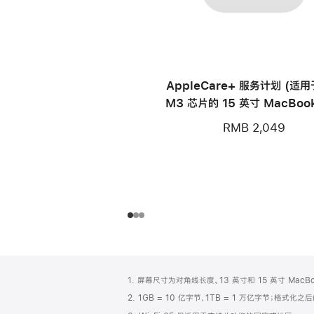
AppleCare+ 服务计划 (适
M3 芯片的 15 英寸 MacBook
RMB 2,049
网
脚
1. 屏幕尺寸为对角线长度。13 英寸和 15 英寸 Mac
注
页
2. 1GB = 10 亿字节，1TB = 1 万亿字节；格式
页