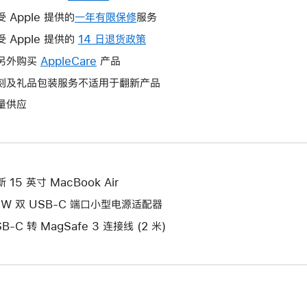
受 Apple 提供的
一年有限保修
此
服务
操
受 Apple 提供的
14 日退货政策
此
作
操
另外购买
AppleCare
此
产品
将
作
操
刻及礼品包装服务不适用于翻新产品
打
将
作
开
量供应
打
将
新
开
打
的
新
开
窗
的
新
口。
窗
的
 15 英寸 MacBook Air
口。
窗
5W 双 USB-C 端口小型电源适配器
口。
B-C 转 MagSafe 3 连接线 (2 米)