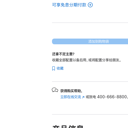
可享免息分期付款
(翻
新
15
英
寸
MacBook
添加到购物袋
Air
还拿不定主意？
Apple
收藏全部配置以备后用，或将配置分享给朋友。
M3
收藏
芯
片
(配
备
获得购买帮助，
立即在线交流
(在
或致电
400-666-8800
8 核
新
中
窗
央
口
处
中
理
打