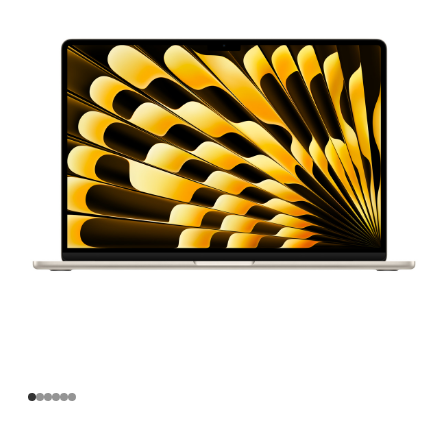
寸
MacBook
Air
Apple
M3
芯
片
(配
备
8 核
中
央
处
理
器
和
10 核
图