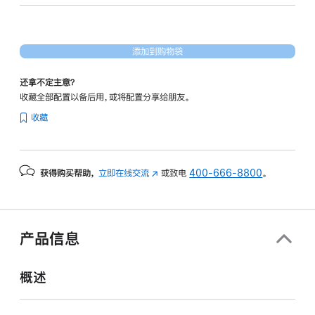
形
处
理
添加到购物袋
器)
-
还拿不定主意？
星
收藏全部配置以备后用，或将配置分享给朋友。
光
收藏
色
starlight
512gb
获得购买帮助，
立即在线交流
(在
或致电
400-666-8800
。
的
新
分
窗
期
口
付
中
产品信息
打
款
开)
选
概述
项)