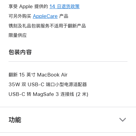
操
享受 Apple 提供的
14 日退货政策
此
作
操
可另外购买
AppleCare
此
产品
将
作
操
镌刻及礼品包装服务不适用于翻新产品
打
将
作
开
限量供应
打
将
新
开
打
的
包装内容
新
开
窗
的
新
口。
窗
的
口。
翻新 15 英寸 MacBook Air
窗
口。
35W 双 USB-C 端口小型电源适配器
USB-C 转 MagSafe 3 连接线 (2 米)
功能