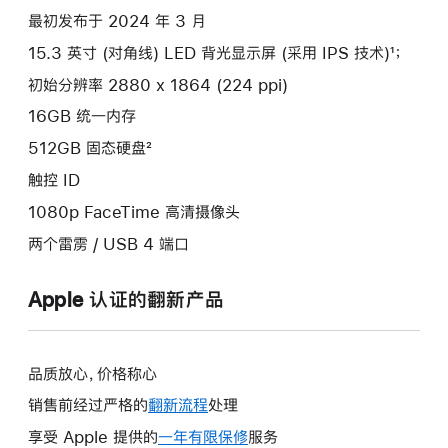
最初发布于 2024 年 3 月
15.3 英寸 (对角线) LED 背光显示屏 (采用 IPS 技术)¹；
初始分辨率 2880 x 1864 (224 ppi)
16GB 统一内存
512GB 固态硬盘²
触控 ID
1080p FaceTime 高清摄像头
两个雷雳 / USB 4 端口
Apple 认证的翻新产品
品质放心，价格称心
销售前经过严格的
翻新流程
处理
享受 Apple 提供的
一年有限保修
此
服务