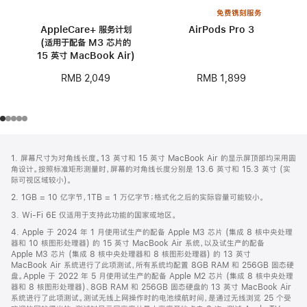
免费镌刻服务
AppleCare+ 服务计划
AirPods Pro 3
(适用于配备 M3 芯片的
15 英寸 MacBook Air)
RMB 1,899
RMB 2,049
网
脚
1. 屏幕尺寸为对角线长度。13 英寸和 15 英寸 MacBook Air 的显示屏顶部均采用圆
注
页
角设计。按照标准矩形测量时，屏幕的对角线长度分别是 13.6 英寸和 15.3 英寸 (实
页
际可视区域较小)。
脚
2. 1GB = 10 亿字节，1TB = 1 万亿字节；格式化之后的实际容量可能较小。
3. Wi-Fi 6E 仅适用于支持此功能的国家或地区。
4. Apple 于 2024 年 1 月使用试生产的配备 Apple M3 芯片 (集成 8 核中央处理
器和 10 核图形处理器) 的 15 英寸 MacBook Air 系统，以及试生产的配备
Apple M3 芯片 (集成 8 核中央处理器和 8 核图形处理器) 的 13 英寸
MacBook Air 系统进行了此项测试，所有系统均配置 8GB RAM 和 256GB 固态硬
盘。Apple 于 2022 年 5 月使用试生产的配备 Apple M2 芯片 (集成 8 核中央处理
器和 8 核图形处理器)、8GB RAM 和 256GB 固态硬盘的 13 英寸 MacBook Air
系统进行了此项测试。测试无线上网操作时的电池续航时间，是通过无线浏览 25 个受