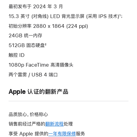
最初发布于 2024 年 3 月
15.3 英寸 (对角线) LED 背光显示屏 (采用 IPS 技术)¹；
初始分辨率 2880 x 1864 (224 ppi)
24GB 统一内存
512GB 固态硬盘²
触控 ID
1080p FaceTime 高清摄像头
两个雷雳 / USB 4 端口
Apple 认证的翻新产品
品质放心，价格称心
销售前经过严格的
翻新流程
处理
享受 Apple 提供的
一年有限保修
此
服务