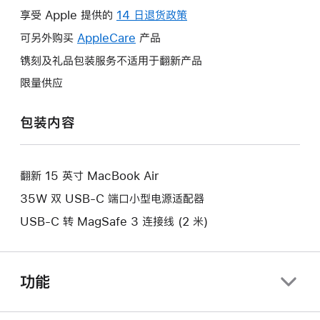
操
享受 Apple 提供的
14 日退货政策
此
作
操
可另外购买
AppleCare
此
产品
将
作
操
镌刻及礼品包装服务不适用于翻新产品
打
将
作
开
限量供应
打
将
新
开
打
的
包装内容
新
开
窗
的
新
口。
窗
的
口。
翻新 15 英寸 MacBook Air
窗
口。
35W 双 USB-C 端口小型电源适配器
USB-C 转 MagSafe 3 连接线 (2 米)
功能