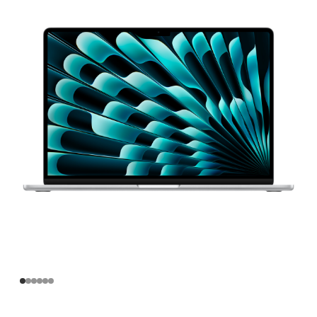
寸
MacBook
Air
Apple
M3
芯
片
(配
备
8 核
中
央
处
理
器
和
10 核
图