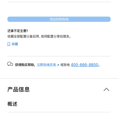
形
处
理
添加到购物袋
器)
-
还拿不定主意？
银
收藏全部配置以备后用，或将配置分享给朋友。
色
收藏
silver
512gb
的
获得购买帮助，
立即在线交流
(在
或致电
400-666-8800
。
分
新
期
窗
付
口
款
中
产品信息
打
选
开)
项)
概述