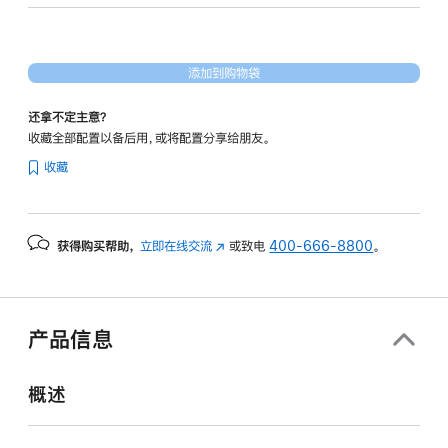
形
处
理
添加到购物袋
器)
-
还拿不定主意？
银
收藏全部配置以备后用，或将配置分享给朋友。
色
收藏
silver
1tb
的
获得购买帮助，
立即在线交流
(在
或致电
400-666-8800
。
分
新
期
窗
付
口
款
中
产品信息
打
选
开)
项)
概述