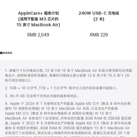
AppleCare+ 服务计划
240W USB-C 充电线
(适用于配备 M3 芯片的
(2 米)
15 英寸 MacBook Air)
RMB 229
RMB 2,049
网
脚
1. 屏幕尺寸为对角线长度。13 英寸和 15 英寸 MacBook Air 的显示屏顶部均采用圆
注
页
角设计。按照标准矩形测量时，屏幕的对角线长度分别是 13.6 英寸和 15.3 英寸 (实
页
际可视区域较小)。
脚
2. 1GB = 10 亿字节，1TB = 1 万亿字节；格式化之后的实际容量可能较小。
3. Wi-Fi 6E 仅适用于支持此功能的国家或地区。
4. Apple 于 2024 年 1 月使用试生产的配备 Apple M3 芯片 (集成 8 核中央处理
器和 10 核图形处理器) 的 15 英寸 MacBook Air 系统，以及试生产的配备
Apple M3 芯片 (集成 8 核中央处理器和 8 核图形处理器) 的 13 英寸
MacBook Air 系统进行了此项测试，所有系统均配置 8GB RAM 和 256GB 固态硬
盘。Apple 于 2022 年 5 月使用试生产的配备 Apple M2 芯片 (集成 8 核中央处理
器和 8 核图形处理器)、8GB RAM 和 256GB 固态硬盘的 13 英寸 MacBook Air
系统进行了此项测试。测试无线上网操作时的电池续航时间，是通过无线浏览 25 个受