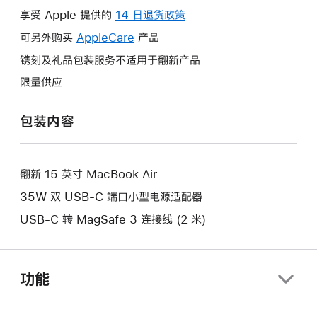
操
享受 Apple 提供的
14 日退货政策
此
作
操
可另外购买
AppleCare
此
产品
将
作
操
镌刻及礼品包装服务不适用于翻新产品
打
将
作
开
限量供应
打
将
新
开
打
的
包装内容
新
开
窗
的
新
口。
窗
的
口。
翻新 15 英寸 MacBook Air
窗
口。
35W 双 USB-C 端口小型电源适配器
USB-C 转 MagSafe 3 连接线 (2 米)
功能