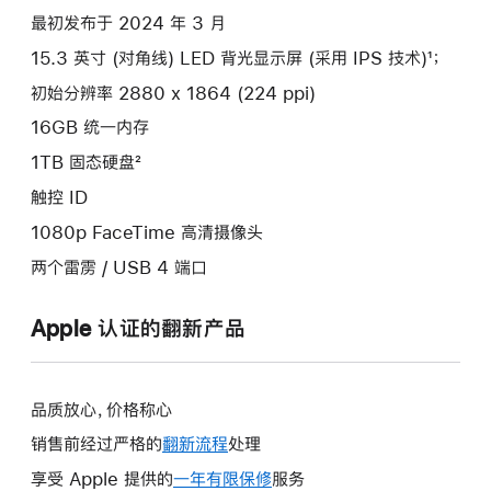
最初发布于 2024 年 3 月
15.3 英寸 (对角线) LED 背光显示屏 (采用 IPS 技术)¹；
初始分辨率 2880 x 1864 (224 ppi)
16GB 统一内存
1TB 固态硬盘²
触控 ID
1080p FaceTime 高清摄像头
两个雷雳 / USB 4 端口
Apple 认证的翻新产品
品质放心，价格称心
销售前经过严格的
翻新流程
处理
享受 Apple 提供的
一年有限保修
此
服务