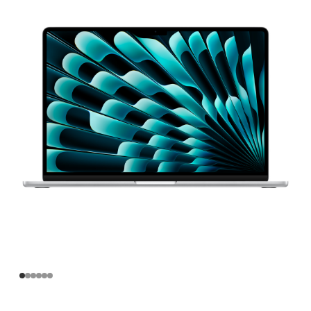
寸
MacBook
Air
Apple
M3
芯
片
(配
备
8 核
中
央
处
理
器
和
10 核
图