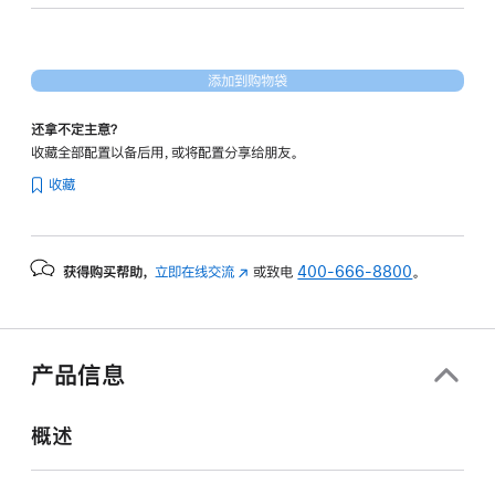
形
处
理
添加到购物袋
器)
-
还拿不定主意？
银
收藏全部配置以备后用，或将配置分享给朋友。
色
收藏
silver
1tb
的
获得购买帮助，
立即在线交流
(在
或致电
400-666-8800
。
分
新
期
窗
付
口
款
中
产品信息
打
选
开)
项)
概述