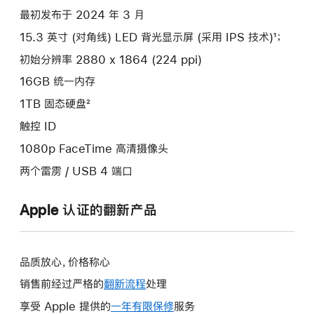
最初发布于 2024 年 3 月
15.3 英寸 (对角线) LED 背光显示屏 (采用 IPS 技术)¹；
初始分辨率 2880 x 1864 (224 ppi)
16GB 统一内存
1TB 固态硬盘²
触控 ID
1080p FaceTime 高清摄像头
两个雷雳 / USB 4 端口
Apple 认证的翻新产品
品质放心，价格称心
销售前经过严格的
翻新流程
处理
享受 Apple 提供的
一年有限保修
此
服务