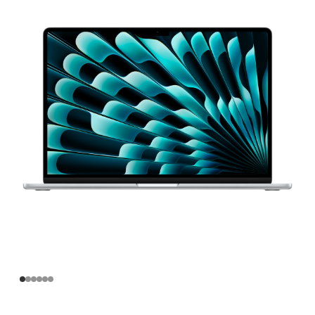
寸
MacBook
Air
Apple
M3
芯
片
(配
备
8 核
中
央
处
理
器
和
10 核
图