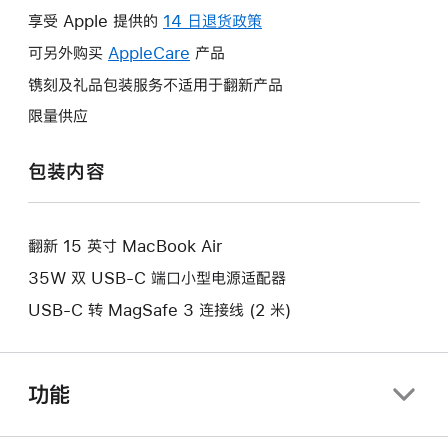
操
享受 Apple 提供的
14 日退货政策
此
作
操
可另外购买
AppleCare
此
产品
将
作
操
镌刻及礼品包装服务不适用于翻新产品
打
将
作
开
限量供应
打
将
新
开
打
的
包装内容
新
开
窗
的
新
口。
窗
的
口。
翻新 15 英寸 MacBook Air
窗
口。
35W 双 USB-C 端口小型电源适配器
USB-C 转 MagSafe 3 连接线 (2 米)
功能