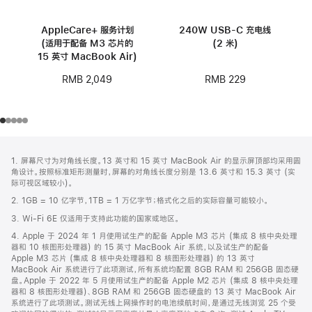
AppleCare+ 服务计划
240W USB-C 充电线
(适用于配备 M3 芯片的
(2 米)
15 英寸 MacBook Air)
RMB 229
RMB 2,049
网
脚
1. 屏幕尺寸为对角线长度。13 英寸和 15 英寸 MacBook Air 的显示屏顶部均采用圆
注
页
角设计。按照标准矩形测量时，屏幕的对角线长度分别是 13.6 英寸和 15.3 英寸 (实
页
际可视区域较小)。
脚
2. 1GB = 10 亿字节，1TB = 1 万亿字节；格式化之后的实际容量可能较小。
3. Wi-Fi 6E 仅适用于支持此功能的国家或地区。
4. Apple 于 2024 年 1 月使用试生产的配备 Apple M3 芯片 (集成 8 核中央处理
器和 10 核图形处理器) 的 15 英寸 MacBook Air 系统，以及试生产的配备
Apple M3 芯片 (集成 8 核中央处理器和 8 核图形处理器) 的 13 英寸
MacBook Air 系统进行了此项测试，所有系统均配置 8GB RAM 和 256GB 固态硬
盘。Apple 于 2022 年 5 月使用试生产的配备 Apple M2 芯片 (集成 8 核中央处理
器和 8 核图形处理器)、8GB RAM 和 256GB 固态硬盘的 13 英寸 MacBook Air
系统进行了此项测试。测试无线上网操作时的电池续航时间，是通过无线浏览 25 个受