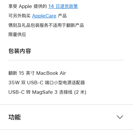
操
享受 Apple 提供的
14 日退货政策
此
作
操
可另外购买
AppleCare
此
产品
将
作
操
镌刻及礼品包装服务不适用于翻新产品
打
将
作
开
限量供应
打
将
新
开
打
的
包装内容
新
开
窗
的
新
口。
窗
的
口。
翻新 15 英寸 MacBook Air
窗
口。
35W 双 USB-C 端口小型电源适配器
USB-C 转 MagSafe 3 连接线 (2 米)
功能