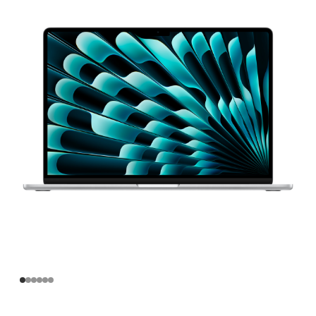
寸
MacBook
Air
Apple
M3
芯
片
(配
备
8 核
中
央
处
理
器
和
10 核
图