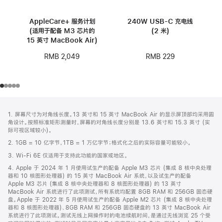
AppleCare+ 服务计划
240W USB-C 充电线
(适用于配备 M3 芯片的
(2 米)
15 英寸 MacBook Air)
RMB 229
RMB 2,049
网
脚
1. 屏幕尺寸为对角线长度。13 英寸和 15 英寸 MacBook Air 的显示屏顶部均采用圆
注
页
角设计。按照标准矩形测量时，屏幕的对角线长度分别是 13.6 英寸和 15.3 英寸 (实
页
际可视区域较小)。
脚
2. 1GB = 10 亿字节，1TB = 1 万亿字节；格式化之后的实际容量可能较小。
3. Wi-Fi 6E 仅适用于支持此功能的国家或地区。
4. Apple 于 2024 年 1 月使用试生产的配备 Apple M3 芯片 (集成 8 核中央处理
器和 10 核图形处理器) 的 15 英寸 MacBook Air 系统，以及试生产的配备
Apple M3 芯片 (集成 8 核中央处理器和 8 核图形处理器) 的 13 英寸
MacBook Air 系统进行了此项测试，所有系统均配置 8GB RAM 和 256GB 固态硬
盘。Apple 于 2022 年 5 月使用试生产的配备 Apple M2 芯片 (集成 8 核中央处理
器和 8 核图形处理器)、8GB RAM 和 256GB 固态硬盘的 13 英寸 MacBook Air
系统进行了此项测试。测试无线上网操作时的电池续航时间，是通过无线浏览 25 个受