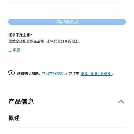
形
处
理
添加到购物袋
器)
-
还拿不定主意？
银
收藏全部配置以备后用，或将配置分享给朋友。
色
收藏
silver
1tb
的
获得购买帮助，
立即在线交流
(在
或致电
400-666-8800
。
分
新
期
窗
付
口
款
中
产品信息
打
选
开)
项)
概述