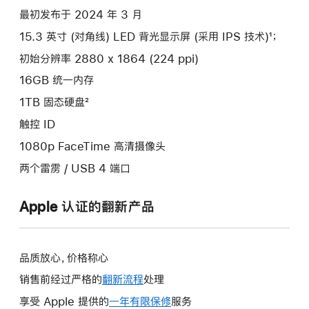
最初发布于 2024 年 3 月
15.3 英寸 (对角线) LED 背光显示屏 (采用 IPS 技术)¹；
初始分辨率 2880 x 1864 (224 ppi)
16GB 统一内存
1TB 固态硬盘²
触控 ID
1080p FaceTime 高清摄像头
两个雷雳 / USB 4 端口
Apple 认证的翻新产品
品质放心，价格称心
销售前经过严格的
翻新流程
处理
享受 Apple 提供的
一年有限保修
此
服务