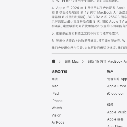
3. Wi-Fi 6E 仅适用于支持此功能的国家或地区。
脚
4. Apple 于 2024 年 1 月使用试生产的配备 App
和 8 核图形处理器) 的 13 英寸 MacBook Air 
理器和 8 核图形处理器)、8GB RAM 和 256GB
示屏亮度从最小亮度开始点击 8 次。测试 Apple 
和语言。电池续航时间依使用情况和设置的不同可能有所差异。详情
5. 重量依配置和制造工艺的不同而可能有所差异。
6. 速度依据理论上的数据吞吐率，并可能有所差异。Wi-
我们会使用你所在位置，为你更快显示送货选项。我们通过你
翻新 Mac
翻新 15 英寸 MacBook 
Apple
选购及了解
账户
商店
管理你的 App
Mac
Apple Stor
iPad
iCloud.com
iPhone
娱乐
Watch
Apple Music
Vision
Apple 播客
AirPods
App Store