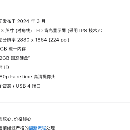
初发布于 2024 年 3 月
.3 英寸 (对角线) LED 背光显示屏 (采用 IPS 技术)¹；
分辨率 2880 x 1864 (224 ppi)
4GB 统一内存
12GB 固态硬盘²
 ID
080p FaceTime 高清摄像头
个雷雳 / USB 4 端口
质放心，价格称心
售前经过严格的
翻新流程
处理