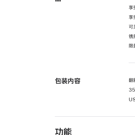
付
享
款
享
选
可
项)
镌
限
包装内容
翻新
3
US
功能