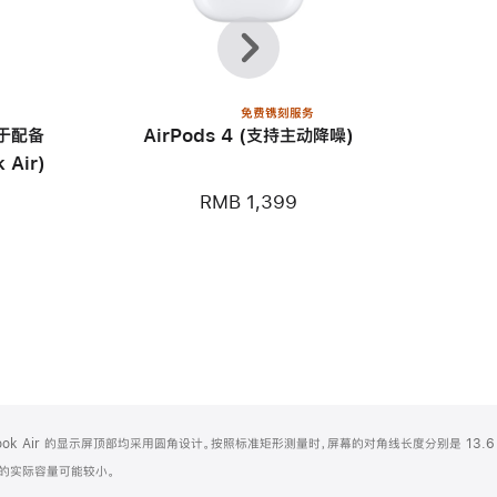
上
下
一
一
个
个
免费镌刻服务
用于配备
AirPods 4 (支持主动降噪)
 Air)
RMB 1,399
Book Air 的显示屏顶部均采用圆角设计。按照标准矩形测量时，屏幕的对角线长度分别是 13.6 
化之后的实际容量可能较小。