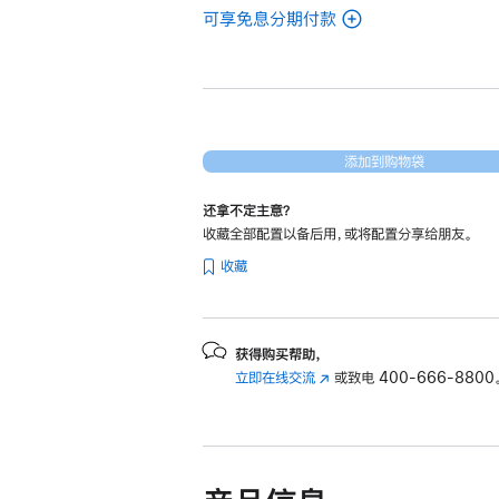
可享免息分期付款
(翻
新
15
英
寸
MacBook
添加到购物袋
Air
还拿不定主意？
Apple
收藏全部配置以备后用，或将配置分享给朋友。
M3
收藏
芯
片
(配
备
获得购买帮助，
立即在线交流
(在
或致电
400-666-8800
8 核
新
中
窗
央
口
处
中
理
打