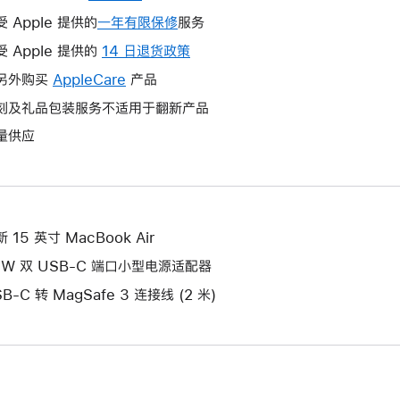
受 Apple 提供的
一年有限保修
此
服务
操
受 Apple 提供的
14 日退货政策
此
作
操
另外购买
AppleCare
此
产品
将
作
操
刻及礼品包装服务不适用于翻新产品
打
将
作
开
量供应
打
将
新
开
打
的
新
开
窗
的
新
口。
窗
的
 15 英寸 MacBook Air
口。
窗
5W 双 USB-C 端口小型电源适配器
口。
B-C 转 MagSafe 3 连接线 (2 米)