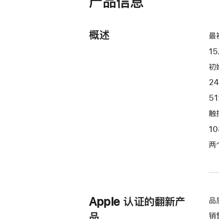
产品信息
开)
器
和
概述
10 核
最
图
15
形
初始
处
2
理
器)
5
-
触控
深
1
空
灰
两
色
space_gray
512gb
的
Apple 认证的翻新产
品
分
品
销
期