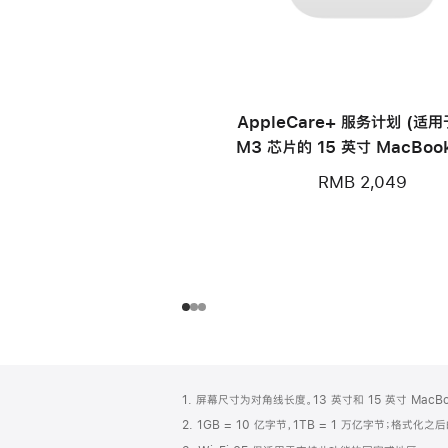
AppleCare+ 服务计划 (适
M3 芯片的 15 英寸 MacBook
RMB 2,049
网
脚
1. 屏幕尺寸为对角线长度。13 英寸和 15 英寸 Mac
注
页
2. 1GB = 10 亿字节，1TB = 1 万亿字节；格式
页