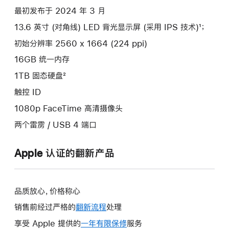
项)
最初发布于 2024 年 3 月
13.6 英寸 (对角线) LED 背光显示屏 (采用 IPS 技术)¹；
初始分辨率 2560 x 1664 (224 ppi)
16GB 统一内存
1TB 固态硬盘²
触控 ID
1080p FaceTime 高清摄像头
两个雷雳 / USB 4 端口
Apple 认证的翻新产品
品质放心，价格称心
销售前经过严格的
翻新流程
处理
享受 Apple 提供的
一年有限保修
此
服务