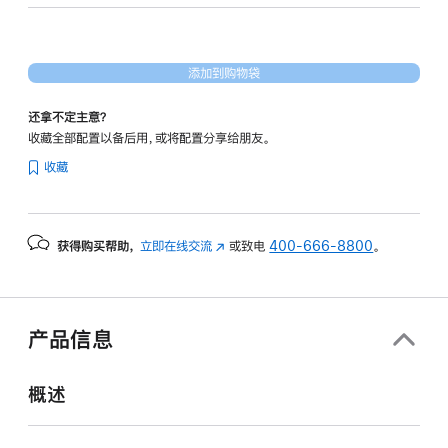
核
图
形
添加到购物袋
处
理
还拿不定主意？
器)
收藏全部配置以备后用，或将配置分享给朋友。
-
收藏
午
夜
色
获得购买帮助，
立即在线交流
(在
或致电
400-666-8800
。
midnight
新
1tb
窗
的
口
分
中
产品信息
打
期
开)
付
概述
款
选