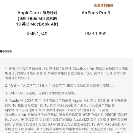
免费镌刻服务
AppleCare+ 服务计划
AirPods Pro 3
(适用于配备 M3 芯片的
13 英寸 MacBook Air)
RMB 1,899
RMB 1,749
网
脚
1. 屏幕尺寸为对角线长度。13 英寸和 15 英寸 MacBook Air 的显示屏顶部均采用圆
注
页
角设计。按照标准矩形测量时，屏幕的对角线长度分别是 13.6 英寸和 15.3 英寸 (实
页
际可视区域较小)。
脚
2. 1GB = 10 亿字节，1TB = 1 万亿字节；格式化之后的实际容量可能较小。
3. Wi-Fi 6E 仅适用于支持此功能的国家或地区。
4. Apple 于 2024 年 1 月使用试生产的配备 Apple M3 芯片 (集成 8 核中央处理
器和 10 核图形处理器) 的 15 英寸 MacBook Air 系统，以及试生产的配备
Apple M3 芯片 (集成 8 核中央处理器和 8 核图形处理器) 的 13 英寸
MacBook Air 系统进行了此项测试，所有系统均配置 8GB RAM 和 256GB 固态硬
盘。Apple 于 2022 年 5 月使用试生产的配备 Apple M2 芯片 (集成 8 核中央处理
器和 8 核图形处理器)、8GB RAM 和 256GB 固态硬盘的 13 英寸 MacBook Air
系统进行了此项测试。测试无线上网操作时的电池续航时间，是通过无线浏览 25 个受