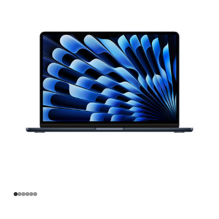
寸
MacBook
Air
Apple
M3
芯
片
(配
备
8
核
中
央
处
理
器
和
10