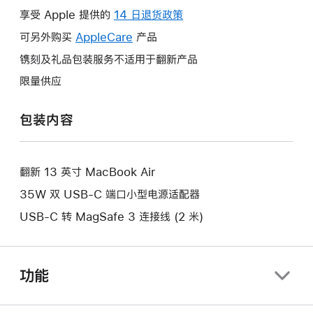
操
享受 Apple 提供的
14 日退货政策
此
作
操
可另外购买
AppleCare
此
产品
将
作
操
镌刻及礼品包装服务不适用于翻新产品
打
将
作
开
限量供应
打
将
新
开
打
的
包装内容
新
开
窗
的
新
口。
窗
的
口。
翻新 13 英寸 MacBook Air
窗
口。
35W 双 USB-C 端口小型电源适配器
USB-C 转 MagSafe 3 连接线 (2 米)
功能