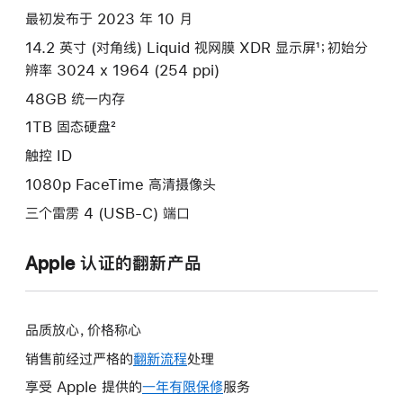
款
最初发布于 2023 年 10 月
选
14.2 英寸 (对角线) Liquid 视网膜 XDR 显示屏¹；初始分
项)
辨率 3024 x 1964 (254 ppi)
48GB 统一内存
1TB 固态硬盘²
触控 ID
1080p FaceTime 高清摄像头
三个雷雳 4 (USB-C) 端口
Apple 认证的翻新产品
品质放心，价格称心
销售前经过严格的
翻新流程
处理
享受 Apple 提供的
一年有限保修
此
服务