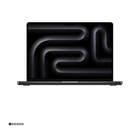
寸
MacBook
Pro
Apple
M3
Max
芯
片
(配
备
16
核
中
央
处
理
器
和