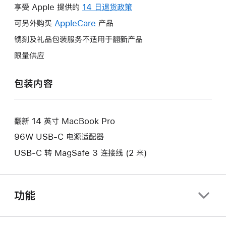
操
享受 Apple 提供的
14 日退货政策
此
作
操
可另外购买
AppleCare
此
产品
将
作
操
镌刻及礼品包装服务不适用于翻新产品
打
将
作
开
限量供应
打
将
新
开
打
的
包装内容
新
开
窗
的
新
口。
窗
的
口。
翻新 14 英寸 MacBook Pro
窗
口。
96W USB-C 电源适配器
USB-C 转 MagSafe 3 连接线 (2 米)
功能