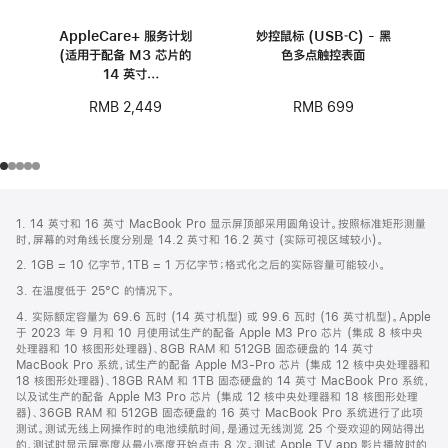
AppleCare+ 服务计划
妙控鼠标 (USB‑C) - 黑
(适用于配备 M3 芯片的
色多点触控表面
14 英寸
MacBook Pro)
RMB 699
RMB 2,449
网
脚
1. 14 英寸和 16 英寸 MacBook Pro 显示屏顶部采用圆角设计。按照标准矩形测量
注
页
时，屏幕的对角线长度分别是 14.2 英寸和 16.2 英寸 (实际可视区域较小)。
页
2. 1GB = 10 亿字节，1TB = 1 万亿字节；格式化之后的实际容量可能较小。
脚
3. 在温度低于 25°C 的情况下。
4. 实际额定容量为 69.6 瓦时 (14 英寸机型) 或 99.6 瓦时 (16 英寸机型)。Apple
于 2023 年 9 月和 10 月使用试生产的配备 Apple M3 Pro 芯片 (集成 8 核中央
处理器和 10 核图形处理器)、8GB RAM 和 512GB 固态硬盘的 14 英寸
MacBook Pro 系统，试生产的配备 Apple M3-Pro 芯片 (集成 12 核中央处理器和
18 核图形处理器)、18GB RAM 和 1TB 固态硬盘的 14 英寸 MacBook Pro 系统，
以及试生产的配备 Apple M3 Pro 芯片 (集成 12 核中央处理器和 18 核图形处理
器)、36GB RAM 和 512GB 固态硬盘的 16 英寸 MacBook Pro 系统进行了此项
测试。测试无线上网操作时的电池续航时间，是通过无线浏览 25 个受欢迎的网站得出
的，测试时显示屏亮度从最小亮度开始点击 8 次。测试 Apple TV app 影片播放时的