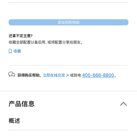
40
核
图
添加到购物袋
形
处
还拿不定主意？
理
收藏全部配置以备后用，或将配置分享给朋友。
器)
收藏
-
深
空
获得购买帮助，
立即在线交流
(在
或致电
400-666-8800
。
黑
新
色
窗
spaceblack
口
1tb
中
产品信息
打
的
开)
分
概述
期
付