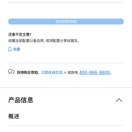
30
核
图
添加到购物袋
形
处
还拿不定主意？
理
收藏全部配置以备后用，或将配置分享给朋友。
器)
收藏
-
深
空
获得购买帮助，
立即在线交流
(在
或致电
400-666-8800
。
黑
新
色
窗
spaceblack
口
4tb
中
产品信息
打
的
开)
分
概述
期
付