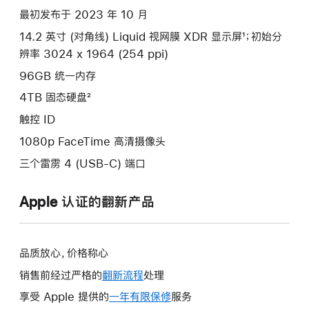
款
最初发布于 2023 年 10 月
选
14.2 英寸 (对角线) Liquid 视网膜 XDR 显示屏¹；初始分
项)
辨率 3024 x 1964 (254 ppi)
96GB 统一内存
4TB 固态硬盘²
触控 ID
1080p FaceTime 高清摄像头
三个雷雳 4 (USB-C) 端口
Apple 认证的翻新产品
品质放心，价格称心
销售前经过严格的
翻新流程
处理
享受 Apple 提供的
一年有限保修
此
服务