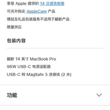
操
享受 Apple 提供的
14 日退货政策
此
作
操
可另外购买
AppleCare
此
产品
将
作
操
镌刻及礼品包装服务不适用于翻新产品
打
将
作
开
限量供应
打
将
新
开
打
的
包装内容
新
开
窗
的
新
口。
窗
的
口。
翻新 14 英寸 MacBook Pro
窗
口。
96W USB-C 电源适配器
USB-C 转 MagSafe 3 连接线 (2 米)
功能