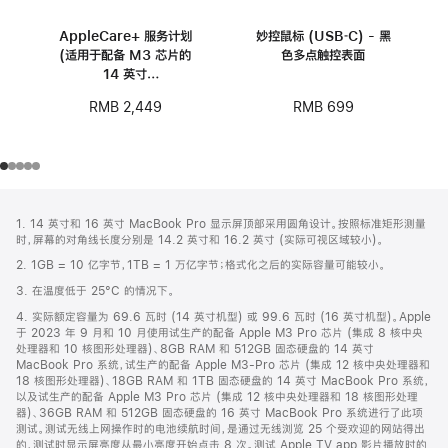
AppleCare+ 服务计划
妙控鼠标 (USB‑C) - 黑
(适用于配备 M3 芯片的
色多点触控表面
14 英寸
MacBook Pro)
RMB 699
RMB 2,449
网
脚
1. 14 英寸和 16 英寸 MacBook Pro 显示屏顶部采用圆角设计。按照标准矩形测量
注
页
时，屏幕的对角线长度分别是 14.2 英寸和 16.2 英寸 (实际可视区域较小)。
页
2. 1GB = 10 亿字节，1TB = 1 万亿字节；格式化之后的实际容量可能较小。
脚
3. 在温度低于 25°C 的情况下。
4. 实际额定容量为 69.6 瓦时 (14 英寸机型) 或 99.6 瓦时 (16 英寸机型)。Apple
于 2023 年 9 月和 10 月使用试生产的配备 Apple M3 Pro 芯片 (集成 8 核中央
处理器和 10 核图形处理器)、8GB RAM 和 512GB 固态硬盘的 14 英寸
MacBook Pro 系统，试生产的配备 Apple M3-Pro 芯片 (集成 12 核中央处理器和
18 核图形处理器)、18GB RAM 和 1TB 固态硬盘的 14 英寸 MacBook Pro 系统，
以及试生产的配备 Apple M3 Pro 芯片 (集成 12 核中央处理器和 18 核图形处理
器)、36GB RAM 和 512GB 固态硬盘的 16 英寸 MacBook Pro 系统进行了此项
测试。测试无线上网操作时的电池续航时间，是通过无线浏览 25 个受欢迎的网站得出
的，测试时显示屏亮度从最小亮度开始点击 8 次。测试 Apple TV app 影片播放时的