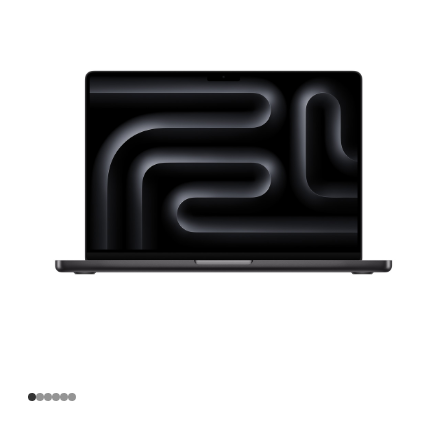
寸
MacBook
Pro
Apple
M3
Max
芯
片
(配
备
14
核
中
央
处
理
器
和