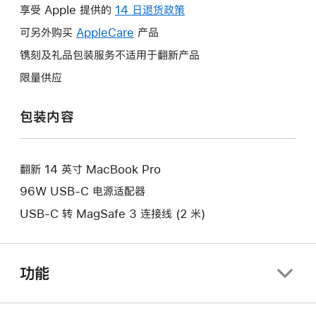
操
享受 Apple 提供的
14 日退货政策
此
作
操
可另外购买
AppleCare
此
产品
将
作
操
镌刻及礼品包装服务不适用于翻新产品
打
将
作
开
限量供应
打
将
新
开
打
的
包装内容
新
开
窗
的
新
口。
窗
的
口。
翻新 14 英寸 MacBook Pro
窗
口。
96W USB-C 电源适配器
USB-C 转 MagSafe 3 连接线 (2 米)
功能