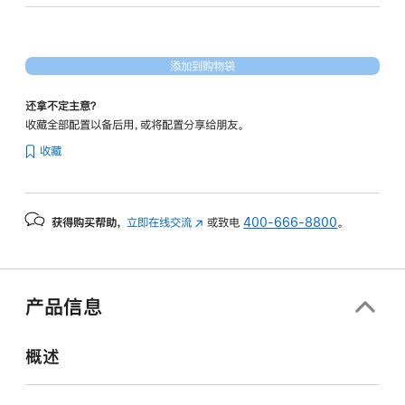
18
核
图
添加到购物袋
形
处
还拿不定主意？
理
收藏全部配置以备后用，或将配置分享给朋友。
器)
收藏
-
深
空
获得购买帮助，
立即在线交流
(在
或致电
400-666-8800
。
黑
新
色
窗
spaceblack
口
4tb
中
产品信息
打
的
开)
分
概述
期
付