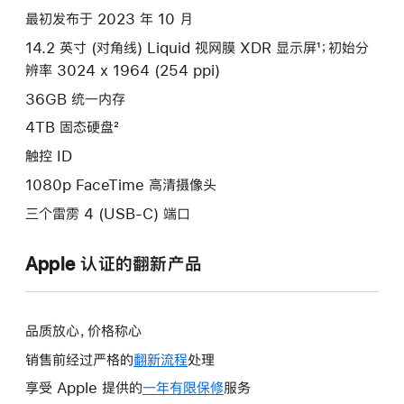
款
最初发布于 2023 年 10 月
选
14.2 英寸 (对角线) Liquid 视网膜 XDR 显示屏¹；初始分
项)
辨率 3024 x 1964 (254 ppi)
36GB 统一内存
4TB 固态硬盘²
触控 ID
1080p FaceTime 高清摄像头
三个雷雳 4 (USB-C) 端口
Apple 认证的翻新产品
品质放心，价格称心
销售前经过严格的
翻新流程
处理
享受 Apple 提供的
一年有限保修
此
服务