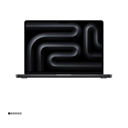
寸
MacBook
Pro
Apple
M3
Pro
芯
片
(配
备
12
核
中
央
处
理
器
和