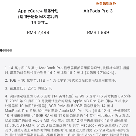
免费镌刻服务
AppleCare+ 服务计划
AirPods Pro 3
(适用于配备 M3 芯片的
14 英寸
MacBook Pro)
RMB 1,899
RMB 2,449
网
脚
1. 14 英寸和 16 英寸 MacBook Pro 显示屏顶部采用圆角设计。按照标准矩形测量
注
页
时，屏幕的对角线长度分别是 14.2 英寸和 16.2 英寸 (实际可视区域较小)。
页
2. 1GB = 10 亿字节，1TB = 1 万亿字节；格式化之后的实际容量可能较小。
脚
3. 在温度低于 25°C 的情况下。
4. 实际额定容量为 69.6 瓦时 (14 英寸机型) 或 99.6 瓦时 (16 英寸机型)。Apple
于 2023 年 9 月和 10 月使用试生产的配备 Apple M3 Pro 芯片 (集成 8 核中央
处理器和 10 核图形处理器)、8GB RAM 和 512GB 固态硬盘的 14 英寸
MacBook Pro 系统，试生产的配备 Apple M3-Pro 芯片 (集成 12 核中央处理器和
18 核图形处理器)、18GB RAM 和 1TB 固态硬盘的 14 英寸 MacBook Pro 系统，
以及试生产的配备 Apple M3 Pro 芯片 (集成 12 核中央处理器和 18 核图形处理
器)、36GB RAM 和 512GB 固态硬盘的 16 英寸 MacBook Pro 系统进行了此项
测试。测试无线上网操作时的电池续航时间，是通过无线浏览 25 个受欢迎的网站得出
的，测试时显示屏亮度从最小亮度开始点击 8 次。测试 Apple TV app 影片播放时的