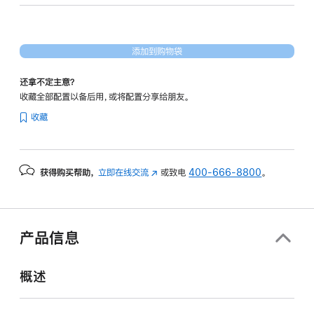
14
核
图
添加到购物袋
形
处
还拿不定主意？
理
收藏全部配置以备后用，或将配置分享给朋友。
器)
收藏
-
深
空
获得购买帮助，
立即在线交流
(在
或致电
400-666-8800
。
黑
新
色
窗
spaceblack
口
2tb
中
产品信息
打
的
开)
分
概述
期
付