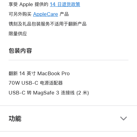
操
享受 Apple 提供的
14 日退货政策
此
作
操
可另外购买
AppleCare
此
产品
将
作
操
镌刻及礼品包装服务不适用于翻新产品
打
将
作
开
限量供应
打
将
新
开
打
的
包装内容
新
开
窗
的
新
口。
窗
的
口。
翻新 14 英寸 MacBook Pro
窗
口。
70W USB-C 电源适配器
USB-C 转 MagSafe 3 连接线 (2 米)
功能