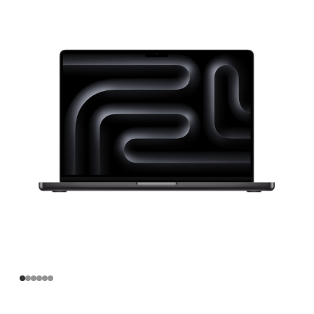
寸
MacBook
Pro
Apple
M3
Pro
芯
片
(配
备
11
核
中
央
处
理
器
和