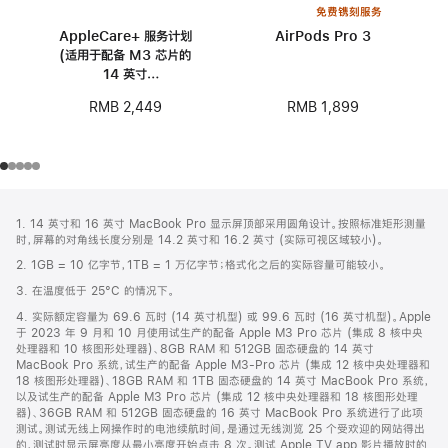
免费镌刻服务
AppleCare+ 服务计划
AirPods Pro 3
(适用于配备 M3 芯片的
14 英寸
MacBook Pro)
RMB 1,899
RMB 2,449
网
脚
1. 14 英寸和 16 英寸 MacBook Pro 显示屏顶部采用圆角设计。按照标准矩形测量
注
页
时，屏幕的对角线长度分别是 14.2 英寸和 16.2 英寸 (实际可视区域较小)。
页
2. 1GB = 10 亿字节，1TB = 1 万亿字节；格式化之后的实际容量可能较小。
脚
3. 在温度低于 25°C 的情况下。
4. 实际额定容量为 69.6 瓦时 (14 英寸机型) 或 99.6 瓦时 (16 英寸机型)。Apple
于 2023 年 9 月和 10 月使用试生产的配备 Apple M3 Pro 芯片 (集成 8 核中央
处理器和 10 核图形处理器)、8GB RAM 和 512GB 固态硬盘的 14 英寸
MacBook Pro 系统，试生产的配备 Apple M3-Pro 芯片 (集成 12 核中央处理器和
18 核图形处理器)、18GB RAM 和 1TB 固态硬盘的 14 英寸 MacBook Pro 系统，
以及试生产的配备 Apple M3 Pro 芯片 (集成 12 核中央处理器和 18 核图形处理
器)、36GB RAM 和 512GB 固态硬盘的 16 英寸 MacBook Pro 系统进行了此项
测试。测试无线上网操作时的电池续航时间，是通过无线浏览 25 个受欢迎的网站得出
的，测试时显示屏亮度从最小亮度开始点击 8 次。测试 Apple TV app 影片播放时的