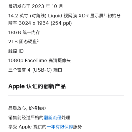
款
最初发布于 2023 年 10 月
选
14.2 英寸 (对角线) Liquid 视网膜 XDR 显示屏
；初始分
1
项)
辨率 3024 x 1964 (254 ppi)
18GB 统一内存
2TB 固态硬盘
2
触控 ID
1080p FaceTime 高清摄像头
三个雷雳 4 (USB-C) 端口
Apple 认证的翻新产品
品质放心，价格称心
销售前经过严格的
翻新流程
处理
享受 Apple 提供的
一年有限保修
此
服务