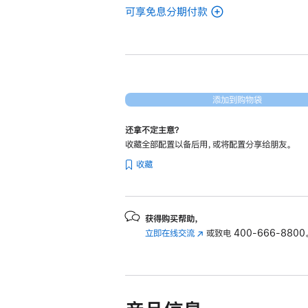
可享免息分期付款
(翻
新
16
英
寸
MacBook
添加到购物袋
Pro
还拿不定主意？
Apple
收藏全部配置以备后用，或将配置分享给朋友。
M3
收藏
Max
芯
片
(配
获得购买帮助，
立即在线交流
(在
或致电
400-666-8800
备
新
14
窗
核
口
中
中
央
打