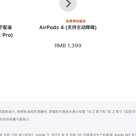
一
一
个
个
免费镌刻服务
用于配备
AirPods 4 (支持主动降噪)
 Pro)
RMB 1,399
屏顶部采用圆角设计。按照标准矩形测量时，屏幕的对角线长度分别是 14.2 英寸和 16.2 英寸 (实际
化之后的实际容量可能较小。
.6 瓦时 (16 英寸机型)。Apple 于 2023 年 9 月和 10 月使用试生产的配备 Apple M3