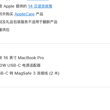
操
受 Apple 提供的
14 日退货政策
此
作
操
另外购买
AppleCare
此
产品
将
作
操
刻及礼品包装服务不适用于翻新产品
打
将
作
开
量供应
打
将
新
开
打
的
新
开
窗
的
新
口。
窗
的
 16 英寸 MacBook Pro
口。
窗
40W USB-C 电源适配器
口。
B-C 转 MagSafe 3 连接线 (2 米)