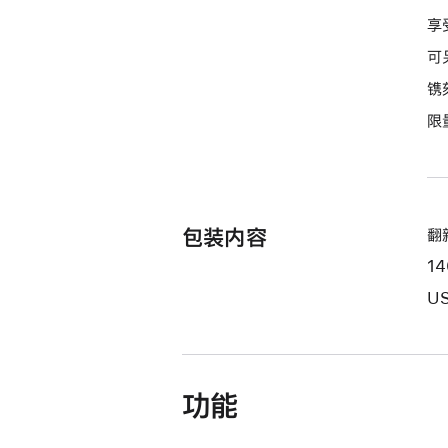
期
享
付
可
款
镌
选
限
项)
包装内容
翻新
1
US
功能