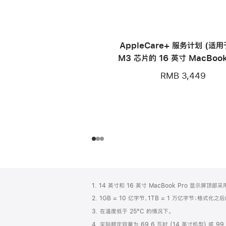
AppleCare+ 服务计划 (适
M3 芯片的 16 英寸 MacBook
RMB 3,449
网
脚
1. 14 英寸和 16 英寸 MacBook Pro 显示
注
页
2. 1GB = 10 亿字节，1TB = 1 万亿字节；格式
页
3. 在温度低于 25°C 的情况下。
脚
4. 实际额定容量为 69.6 瓦时 (14 英寸机型) 或 99