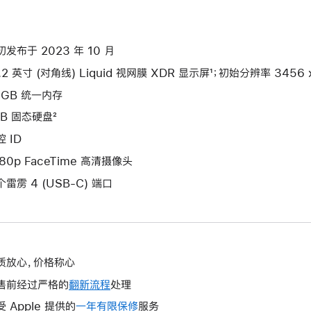
初发布于 2023 年 10 月
.2 英寸 (对角线) Liquid 视网膜 XDR 显示屏¹；初始分辨率 3456 x 
6GB 统一内存
TB 固态硬盘²
 ID
080p FaceTime 高清摄像头
个雷雳 4 (USB-C) 端口
质放心，价格称心
售前经过严格的
翻新流程
处理
受 Apple 提供的
一年有限保修
此
服务