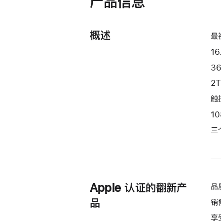
产品信息
开)
处
理
概述
器
最
和
16
30
3
核
2
图
形
触控
处
1
理
三
器)
-
银
色
silver
Apple 认证的翻新产
品
2tb
品
销
的
享
分