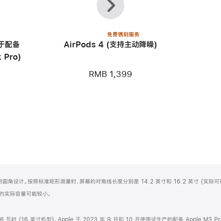
一
一
个
个
免费镌刻服务
用于配备
AirPods 4 (支持主动降噪)
 Pro)
RMB 1,399
屏顶部采用圆角设计。按照标准矩形测量时，屏幕的对角线长度分别是 14.2 英寸和 16.2 英寸 (实际
化之后的实际容量可能较小。
.6 瓦时 (16 英寸机型)。Apple 于 2023 年 9 月和 10 月使用试生产的配备 Apple M3