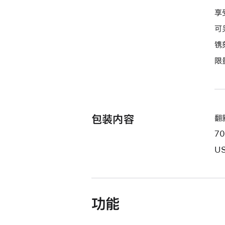
享
可
镌
限
包装内容
翻新
7
US
功能