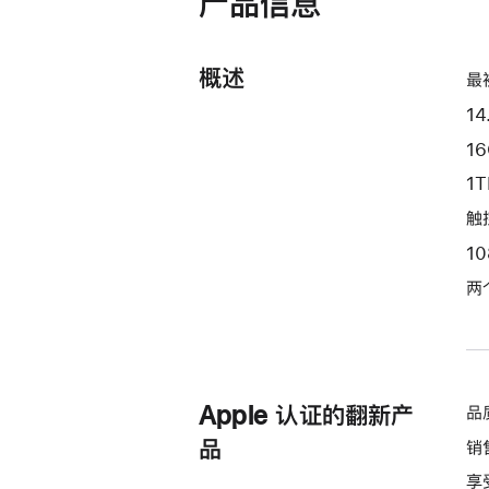
产品信息
开)
10 核
图
概述
形
最
处
14
理
1
器)
1
-
银
触控
色
1
silver
两
1tb
的
分
期
付
Apple 认证的翻新产
品
款
品
销
选
享
项)