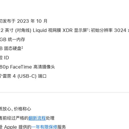
初发布于 2023 年 10 月
.2 英寸 (对角线) Liquid 视网膜 XDR 显示屏
；初始分辨率 3024 x 
1
6GB 统一内存
TB 固态硬盘
2
 ID
080p FaceTime 高清摄像头
个雷雳 4 (USB-C) 端口
质放心，价格称心
售前经过严格的
翻新流程
处理
受 Apple 提供的
一年有限保修
此
服务