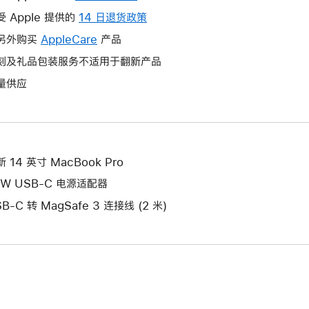
操
受 Apple 提供的
14 日退货政策
此
作
操
另外购买
AppleCare
此
产品
将
作
操
刻及礼品包装服务不适用于翻新产品
打
将
作
开
量供应
打
将
新
开
打
的
新
开
窗
的
新
口。
窗
的
 14 英寸 MacBook Pro
口。
窗
0W USB-C 电源适配器
口。
B-C 转 MagSafe 3 连接线 (2 米)