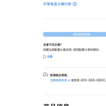
可享免息分期付款
(翻
新
14
英
寸
MacBook Pro
添加到购物袋
Apple M3
还拿不定主意？
芯
收藏全部配置以备后用，或将配置分享给朋友。
片
收藏
(配
备
8 核
中
获得购买帮助，
立即在线交流
(在
或致电
400-666-8800
央
新
处
窗
理
口
器
中
和
打