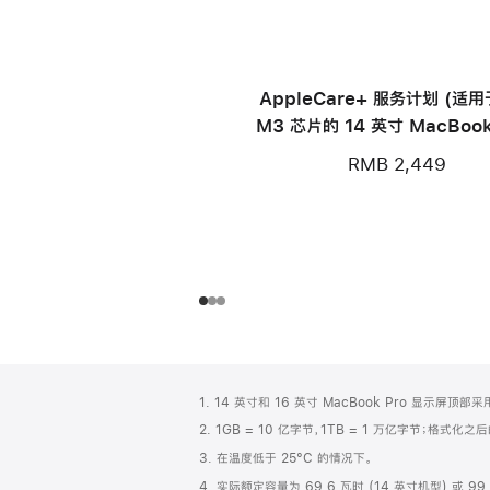
AppleCare+ 服务计划 (适
M3 芯片的 14 英寸 MacBook
RMB 2,449
网
脚
1. 14 英寸和 16 英寸 MacBook Pro 显示
注
页
2. 1GB = 10 亿字节，1TB = 1 万亿字节；格式
页
3. 在温度低于 25°C 的情况下。
脚
4. 实际额定容量为 69.6 瓦时 (14 英寸机型) 或 99