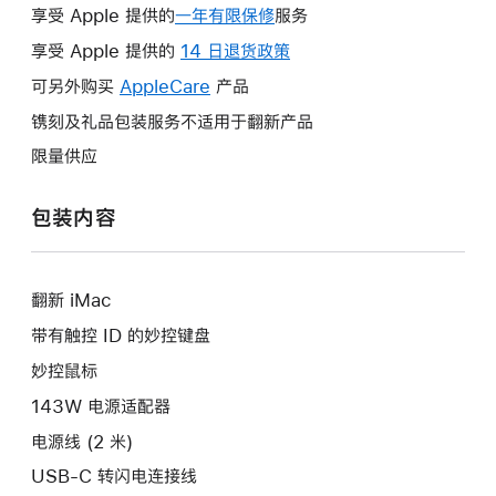
享受 Apple 提供的
一年有限保修
此
服务
操
享受 Apple 提供的
14 日退货政策
此
作
操
可另外购买
AppleCare
此
产品
将
作
操
镌刻及礼品包装服务不适用于翻新产品
打
将
作
开
限量供应
打
将
新
开
打
的
包装内容
新
开
窗
的
新
口。
窗
的
口。
翻新 iMac
窗
口。
带有触控 ID 的妙控键盘
妙控鼠标
143W 电源适配器
电源线 (2 米)
USB-C 转闪电连接线