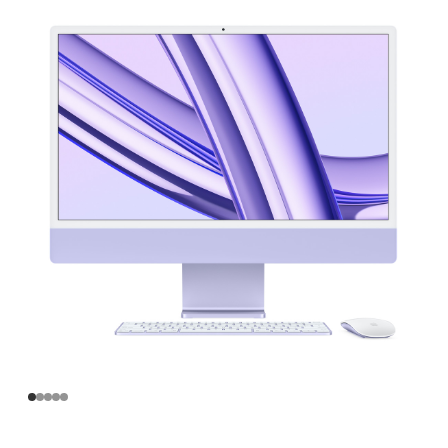
寸
iMac
Apple
M3
芯
片
(配
备
8
核
中
央
处
理
器
和
10
核