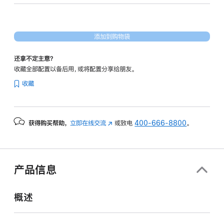
图
形
处
添加到购物袋
理
器)
还拿不定主意？
-
收藏全部配置以备后用，或将配置分享给朋友。
紫
收藏
色
purple
1tb
获得购买帮助，
立即在线交流
(在
或致电
400-666-8800
。
的
新
分
窗
期
口
付
中
产品信息
打
款
开)
选
概述
项)