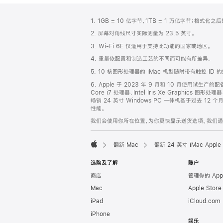
网
脚
1. 1GB = 10 亿字节，1TB = 1 万亿字节；格式
注
页
2. 屏幕对角线尺寸实际测量为 23.5 英寸。
页
3. Wi-Fi 6E 仅适用于支持此功能的国家或地区。
脚
4. 重量依配置和制造工艺的不同而可能有所差异。
5. 10 核图形处理器的 iMac 机型随附带有触控 ID 
6. Apple 于 2023 年 9 月和 10 月使用试生产的
Core i7 处理器、Intel Iris Xe Graphics
畅销 24 英寸 Windows PC 一体机基于过去 12 
性能。
我们会使用你所在位置，为你更快显示送货选项。我们通过你
翻新 Mac
翻新 24 英寸 iMac App
Apple
选购及了解
账户
商店
管理你的 App
Mac
Apple Stor
iPad
iCloud.com
iPhone
娱乐