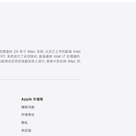
固态硬盘的 24 英寸 iMac 系统，以及已上市的配备 Intel
 的 PC 系统进行了此项测试。配备最新 Intel i7 处理器的
000。性能测试在特定电脑系统上进行，能够大致反映 iMac 的
Apple 价值观
辅助功能
环境责任
隐私
供应链