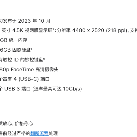
初发布于 2023 年 10 月
 英寸 4.5K 视网膜显示屏²；分辨率 4480 x 2520 (218 ppi)，支
4GB 统一内存
56GB 固态硬盘¹
有触控 ID 的妙控键盘⁵
080p FaceTime 高清摄像头
个雷雳 4 (USB-C) 端口
个 USB 3 端口 (速率最高可达 10Gb/s)
质放心，价格称心
售前经过严格的
翻新流程
处理