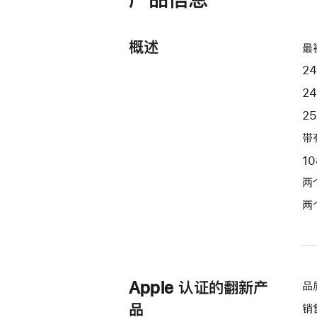
和
10
核
概述
最
图
24
形
处
2
理
2
器)
带
-
1
粉
色
两
pink
两
256gb
的
分
期
Apple 认证的翻新产
品
付
款
品
销