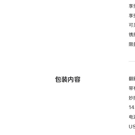
选
享
项)
享
可
镌
限
包装内容
翻新
带
妙
1
电源
U