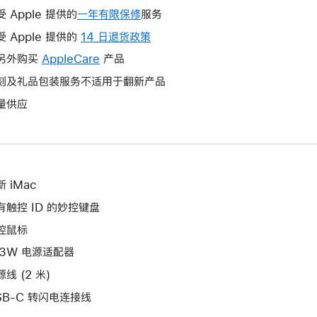
受 Apple 提供的
一年有限保修
此
服务
操
受 Apple 提供的
14 日退货政策
此
作
操
另外购买
AppleCare
此
产品
将
作
操
刻及礼品包装服务不适用于翻新产品
打
将
作
开
量供应
打
将
新
开
打
的
新
开
窗
的
新
口。
窗
的
 iMac
口。
窗
有触控 ID 的妙控键盘
口。
控鼠标
43W 电源适配器
线 (2 米)
SB-C 转闪电连接线