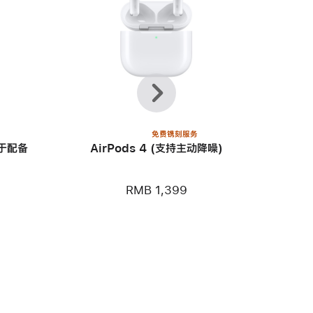
上
下
一
一
个
个
免费镌刻服务
用于配备
AirPods 4 (支持主动降噪)
RMB 1,399