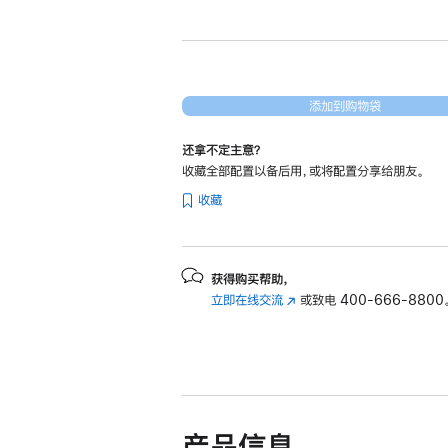
新
24
英
寸
iMac
添加到购物袋
Apple
还拿不定主意？
M3
收藏全部配置以备后用，或将配置分享给朋友。
芯
收藏
片
(配
备
8
获得购买帮助，
立即在线交流
(在
或致电
400-666-8800
核
新
中
窗
央
口
处
中
理
打
开)
器
产品信息