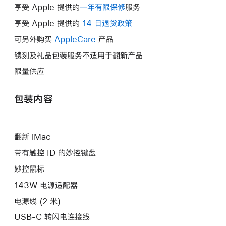
享受 Apple 提供的
一年有限保修
此
服务
操
享受 Apple 提供的
14 日退货政策
此
作
操
可另外购买
AppleCare
此
产品
将
作
操
镌刻及礼品包装服务不适用于翻新产品
打
将
作
开
限量供应
打
将
新
开
打
的
包装内容
新
开
窗
的
新
口。
窗
的
口。
翻新 iMac
窗
口。
带有触控 ID 的妙控键盘
妙控鼠标
143W 电源适配器
电源线 (2 米)
USB-C 转闪电连接线