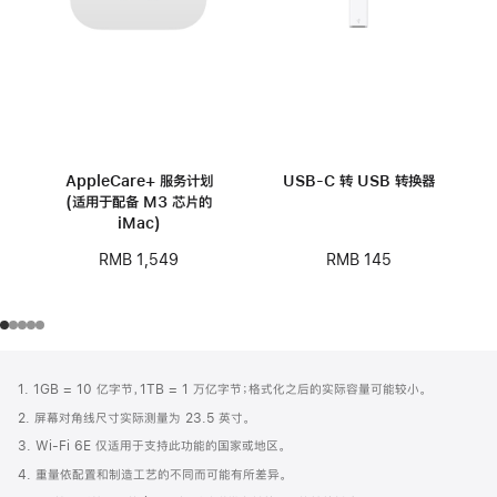
AppleCare+ 服务计划
USB-C 转 USB 转换器
(适用于配备 M3 芯片的
iMac)
RMB 145
RMB 1,549
网
脚
1. 1GB = 10 亿字节，1TB = 1 万亿字节；格式化之后的实际容量可能较小。
注
页
2. 屏幕对角线尺寸实际测量为 23.5 英寸。
页
3. Wi-Fi 6E 仅适用于支持此功能的国家或地区。
脚
4. 重量依配置和制造工艺的不同而可能有所差异。