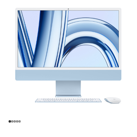
寸
iMac
Apple
M3
芯
片
(配
备
8
核
中
央
处
理
器
和
10
核