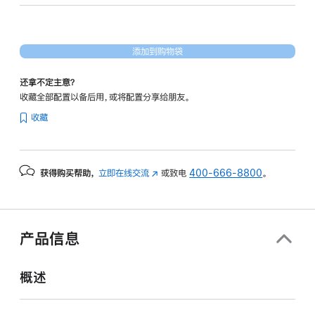
图
形
处
添加到购物袋
理
器)
还拿不定主意？
-
收藏全部配置以备后用，或将配置分享给朋友。
蓝
收藏
色
blue
1tb
获得购买帮助，
立即在线交流
(在
或致电
400-666-8800
。
的
新
分
窗
期
口
付
中
产品信息
打
款
开)
选
概述
项)