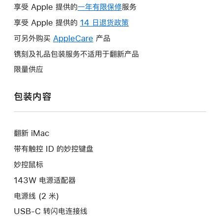
享受 Apple 提供的
一年有限保修
此
服务
操
享受 Apple 提供的
14 日退货政策
此
作
操
可另外购买
AppleCare
此
产品
将
作
操
镌刻及礼品包装服务不适用于翻新产品
打
将
作
开
限量供应
打
将
新
开
打
的
包装内容
新
开
窗
的
新
口。
窗
的
口。
翻新 iMac
窗
口。
带有触控 ID 的妙控键盘
妙控鼠标
143W 电源适配器
电源线 (2 米)
USB-C 转闪电连接线