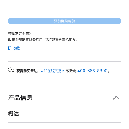
图
形
处
添加到购物袋
理
器)
还拿不定主意？
-
收藏全部配置以备后用，或将配置分享给朋友。
绿
收藏
色
green
512gb
获得购买帮助，
立即在线交流
(在
或致电
400-666-8800
。
的
新
分
窗
期
口
付
中
产品信息
打
款
开)
选
概述
项)