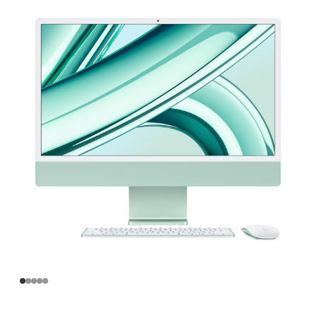
寸
iMac
Apple
M3
芯
片
(配
备
8
核
中
央
处
理
器
和
10
核