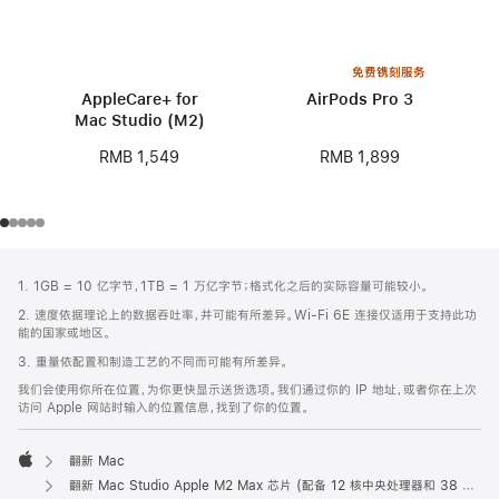
免费镌刻服务
AppleCare+ for
AirPods Pro 3
Mac Studio (M2)
RMB 1,899
RMB 1,549
网
脚
1. 1GB = 10 亿字节，1TB = 1 万亿字节；格式化之后的实际容量可能较小。
注
页
2. 速度依据理论上的数据吞吐率，并可能有所差异。Wi-Fi 6E 连接仅适用于支持此功
页
能的国家或地区。
脚
3. 重量依配置和制造工艺的不同而可能有所差异。
我们会使用你所在位置，为你更快显示送货选项。我们通过你的 IP 地址，或者你在上次
访问 Apple 网站时输入的位置信息，找到了你的位置。
翻新 Mac
Apple
翻新 Mac Studio Apple M2 Max 芯片 (配备 12 核中央处理器和 38 核图形处理器)