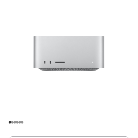
Apple
M2
Max
芯
片
(配
备
12
核
中
央
处
理
器
和
38
核
图