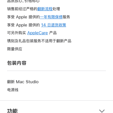
品质放心，价格称心
销售前经过严格的
翻新流程
处理
享受 Apple 提供的
一年有限保修
此
服务
操
享受 Apple 提供的
14 日退货政策
此
作
操
可另外购买
AppleCare
此
产品
将
作
操
镌刻及礼品包装服务不适用于翻新产品
打
将
作
开
限量供应
打
将
新
开
打
的
包装内容
新
开
窗
的
新
口。
窗
的
口。
翻新 Mac Studio
窗
口。
电源线
功能