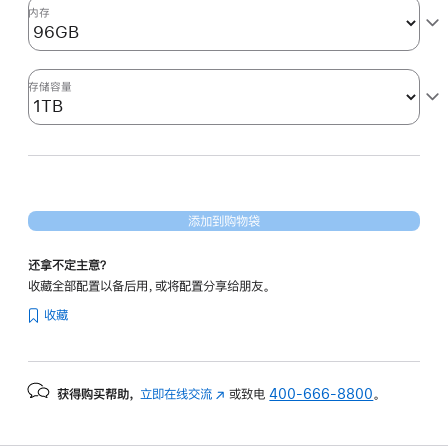
形
内存
处
理
器)
存储容量
1tb
的
分
期
付
添加到购物袋
款
选
还拿不定主意？
项)
收藏全部配置以备后用，或将配置分享给朋友。
收藏
获得购买帮助，
立即在线交流
(在
或致电
400-666-8800
。
新
窗