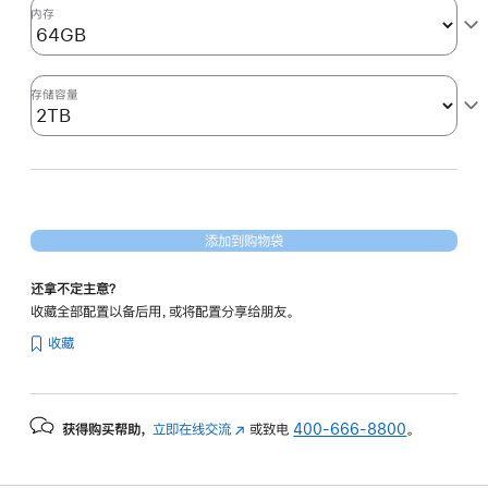
形
内存
处
理
器)
存储容量
2tb
的
分
期
付
添加到购物袋
款
选
还拿不定主意？
项)
收藏全部配置以备后用，或将配置分享给朋友。
收藏
获得购买帮助，
立即在线交流
(在
或致电
400-666-8800
。
新
窗