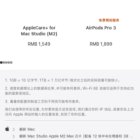
免费镌刻服务
AppleCare+ for
AirPods Pro 3
Mac Studio (M2)
RMB 1,899
RMB 1,549
网
脚
1. 1GB = 10 亿字节，1TB = 1 万亿字节；格式化之后的实际容量可能较小。
注
页
2. 速度依据理论上的数据吞吐率，并可能有所差异。Wi-Fi 6E 连接仅适用于支持此功
页
能的国家或地区。
脚
3. 重量依配置和制造工艺的不同而可能有所差异。
我们会使用你所在位置，为你更快显示送货选项。我们通过你的 IP 地址，或者你在上次
访问 Apple 网站时输入的位置信息，找到了你的位置。
翻新 Mac
Apple
翻新 Mac Studio Apple M2 Max 芯片 (配备 12 核中央处理器和 38 核图形处理器)