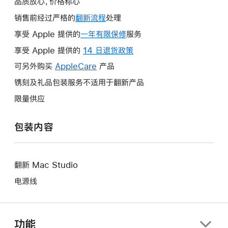
品质放心，价格称心
销售前经过严格的
翻新流程
处理
享受 Apple 提供的
一年有限保修
此
服务
操
享受 Apple 提供的
14 日退货政策
此
作
操
可另外购买
AppleCare
此
产品
将
作
操
镌刻及礼品包装服务不适用于翻新产品
打
将
作
开
限量供应
打
将
新
开
打
的
包装内容
新
开
窗
的
新
口。
窗
的
口。
翻新 Mac Studio
窗
口。
电源线
功能