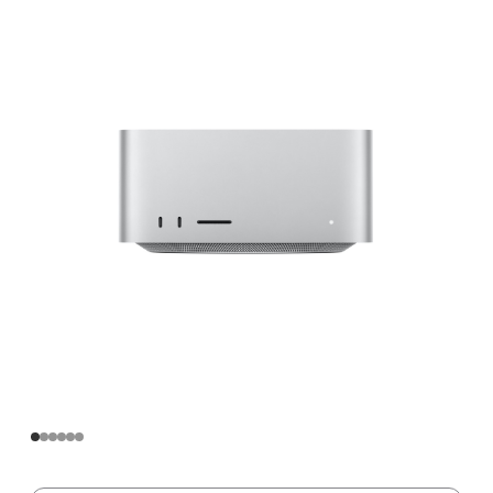
Apple
M2
Max
芯
片
(配
备
12
核
中
央
处
理
器
和
38
核
图