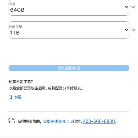
形
内存
处
理
器)
存储容量
1tb
的
分
期
付
添加到购物袋
款
选
还拿不定主意？
项)
收藏全部配置以备后用，或将配置分享给朋友。
收藏
获得购买帮助，
立即在线交流
(在
或致电
400-666-8800
。
新
窗