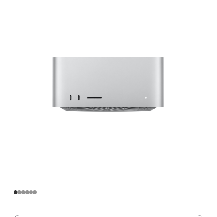
Apple
M2
Max
芯
片
(配
备
12
核
中
央
处
理
器
和
38
核
图