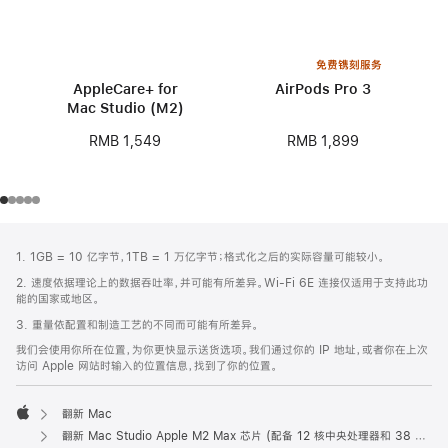
免费镌刻服务
AppleCare+ for
AirPods Pro 3
Mac Studio (M2)
RMB 1,899
RMB 1,549
网
脚
1. 1GB = 10 亿字节，1TB = 1 万亿字节；格式化之后的实际容量可能较小。
注
页
2. 速度依据理论上的数据吞吐率，并可能有所差异。Wi-Fi 6E 连接仅适用于支持此功
页
能的国家或地区。
脚
3. 重量依配置和制造工艺的不同而可能有所差异。
我们会使用你所在位置，为你更快显示送货选项。我们通过你的 IP 地址，或者你在上次
访问 Apple 网站时输入的位置信息，找到了你的位置。
翻新 Mac
Apple
翻新 Mac Studio Apple M2 Max 芯片 (配备 12 核中央处理器和 38 核图形处理器)