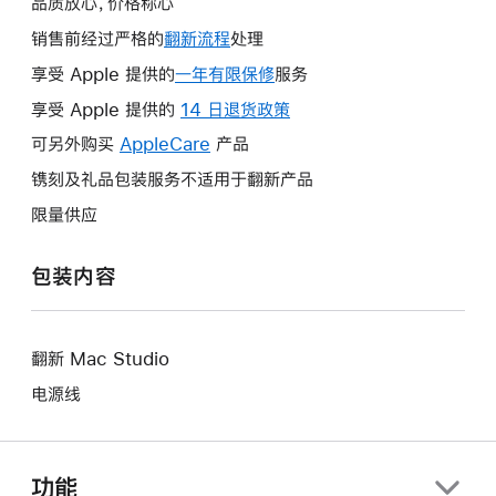
品质放心，价格称心
销售前经过严格的
翻新流程
处理
享受 Apple 提供的
一年有限保修
此
服务
操
享受 Apple 提供的
14 日退货政策
此
作
操
可另外购买
AppleCare
此
产品
将
作
操
镌刻及礼品包装服务不适用于翻新产品
打
将
作
开
限量供应
打
将
新
开
打
的
包装内容
新
开
窗
的
新
口。
窗
的
口。
翻新 Mac Studio
窗
口。
电源线
功能