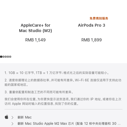
免费镌刻服务
AppleCare+ for
AirPods Pro 3
Mac Studio (M2)
RMB 1,899
RMB 1,549
网
脚
1. 1GB = 10 亿字节，1TB = 1 万亿字节；格式化之后的实际容量可能较小。
注
页
2. 速度依据理论上的数据吞吐率，并可能有所差异。Wi-Fi 6E 连接仅适用于支持此功
页
能的国家或地区。
脚
3. 重量依配置和制造工艺的不同而可能有所差异。
我们会使用你所在位置，为你更快显示送货选项。我们通过你的 IP 地址，或者你在上次
访问 Apple 网站时输入的位置信息，找到了你的位置。
翻新 Mac
Apple
翻新 Mac Studio Apple M2 Max 芯片 (配备 12 核中央处理器和 30 核图形处理器)