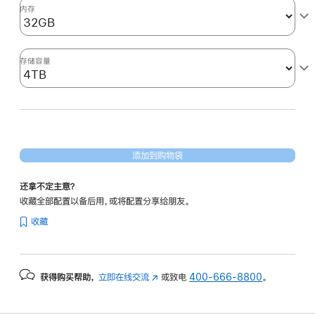
形
内存
处
理
器)
存储容量
4tb
的
分
期
付
添加到购物袋
款
选
还拿不定主意？
项)
收藏全部配置以备后用，或将配置分享给朋友。
收藏
获得购买帮助，
立即在线交流
(在
或致电
400-666-8800
。
新
窗