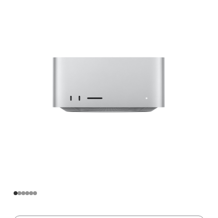
Apple
M2
Max
芯
片
(配
备
12
核
中
央
处
理
器
和
30
核
图