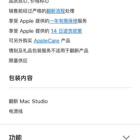
品质放心，价格称心
销售前经过严格的
翻新流程
处理
享受 Apple 提供的
一年有限保修
此
服务
操
享受 Apple 提供的
14 日退货政策
此
作
操
可另外购买
AppleCare
此
产品
将
作
操
镌刻及礼品包装服务不适用于翻新产品
打
将
作
开
限量供应
打
将
新
开
打
的
包装内容
新
开
窗
的
新
口。
窗
的
口。
翻新 Mac Studio
窗
口。
电源线
功能