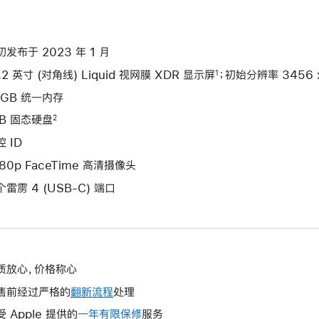
初发布于 2023 年 1 月
.2 英寸 (对角线) Liquid 视网膜 XDR 显示屏
；初始分辨率 3456 x 
1
2GB 统一内存
TB 固态硬盘
2
 ID
080p FaceTime 高清摄像头
个雷雳 4 (USB-C) 端口
质放心，价格称心
售前经过严格的
翻新流程
处理
受 Apple 提供的
一年有限保修
此
服务