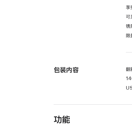
期
享
付
可
款
镌
选
限
项)
包装内容
翻新
1
US
功能