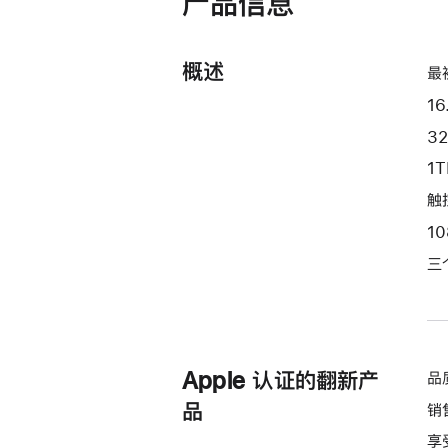
产品信息
开)
处
理
概述
器
最
和
16
30
3
核
1
图
形
触控
处
1
理
三
器)
-
银
色
silver
Apple 认证的翻新产
品
1tb
品
销
的
享
分