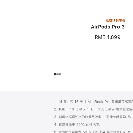
免费镌刻服务
AirPods Pro 3
RMB 1,899
网
脚
1. 14 英寸和 16 英寸 MacBook Pro 显示
注
页
2. 1GB = 10 亿字节，1TB = 1 万亿字节；格式
页
3. 速度依据理论上的数据吞吐率，并可能有所差异。Wi‑
脚
4. 在温度低于 25°C 的情况下。
5. 实际额定容量为 69.6 瓦时 (14 英寸机型) 或 99.