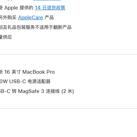
操
受 Apple 提供的
14 日退货政策
此
作
操
另外购买
AppleCare
此
产品
将
作
操
刻及礼品包装服务不适用于翻新产品
打
将
作
开
量供应
打
将
新
开
打
的
新
开
窗
的
新
口。
窗
的
 16 英寸 MacBook Pro
口。
窗
40W USB-C 电源适配器
口。
B-C 转 MagSafe 3 连接线 (2 米)