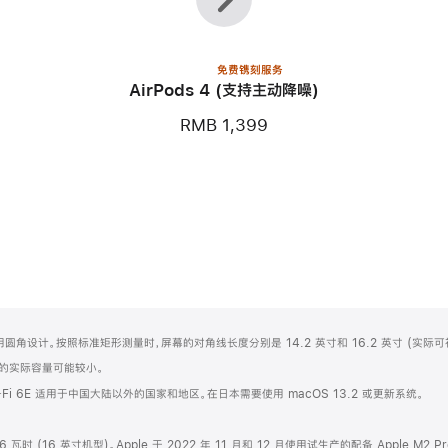
个
个
免费镌刻服务
AirPods 4 (支持主动降噪)
RMB 1,399
屏顶部采用圆角设计。按照标准矩形测量时，屏幕的对角线长度分别是 14.2 英寸和 16.2 英寸 (实际
化之后的实际容量可能较小。
Fi 6E 适用于中国大陆以外的国家和地区。在日本需要使用 macOS 13.2 或更新系统。
6 瓦时 (16 英寸机型)。Apple 于 2022 年 11 月和 12 月使用试生产的配备 Apple M2