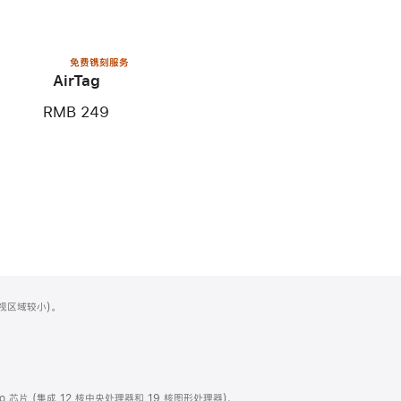
免费镌刻服务
AirTag
RMB 249
可视区域较小)。
 Pro 芯片 (集成 12 核中央处理器和 19 核图形处理器)、