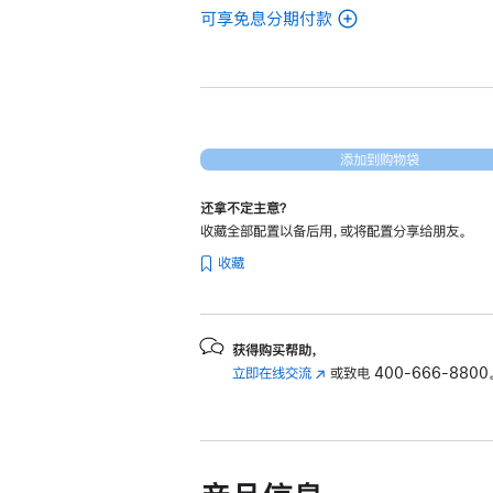
可享免息分期付款
(翻
新
16
英
寸
MacBook
添加到购物袋
Pro
还拿不定主意？
Apple
收藏全部配置以备后用，或将配置分享给朋友。
M2
收藏
Max
芯
片
(配
获得购买帮助，
立即在线交流
(在
或致电
400-666-8800
备
新
12
窗
核
口
中
中
央
打